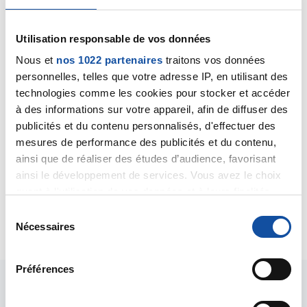
Fralac
Utilisation responsable de vos données
16/02/2019 - 15:47
Nous et
nos 1022 partenaires
traitons vos données
personnelles, telles que votre adresse IP, en utilisant des
technologies comme les cookies pour stocker et accéder
à des informations sur votre appareil, afin de diffuser des
Bonjour,
publicités et du contenu personnalisés, d'effectuer des
Concernant le retrait du pac, c'est en ambulatoire
mesures de performance des publicités et du contenu,
sous ag (me concernant). Strictement aucune
douleur post op sauf que ça grattait un peu (merci la
ainsi que de réaliser des études d’audience, favorisant
Dermalibour !).
ainsi le développement de services. Vous avez le choix
Bon courage !
quant à l'utilisation de vos données et à leurs finalités.
Vous pouvez modifier ou retirer votre consentement à
S
Citer
tout moment en consultant la Déclaration relative aux
Nécessaires
é
cookies ou en cliquant sur l'icône de confidentialité.
l
e
Préférences
Si vous le permettez, nous aimerions également :
c
Collecter des informations sur votre localisation
t