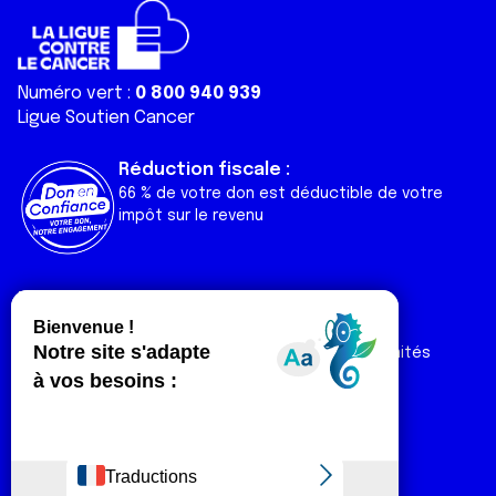
Numéro vert :
0 800 940 939
Ligue Soutien Cancer
Réduction fiscale :
66 % de votre don est déductible de votre
impôt sur le revenu
Liens utiles
Espaces
Nos actualités
Forum
Nos publications
Espace Ligue & comités
Contact
Espace chercheur
Devenir partenaire
Espace presse
Magazine Vivre
Intranet
Réseaux sociaux