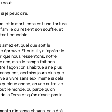
u bout.
i je peux dire.
me, et la mort lente est une torture
famille qui retient son souffle, et
ntant coupable...
 aimez et, quel que soit le
épreuve. Et puis, il y a l'après : le
poir que nous ressentons, notre
 rien, mais le temps fait son
re façon : on s'habitue à ne plus
us manquent, certains jours plus que
ve à vivre sans eux, même si cela
n quelque chose, en une autre vie
 tout le monde, ou parce qu'on
de la Terre et qu'on n'avait pas la
ments d'intense chagrin, ça a été