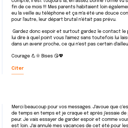
compte, il est toujours là, en assez bonne forme vu son
fin de ce mois !!! Mes parents habitaient loin égalemen
eu la veille au téléphone et ça m'a été une douce co
pour l'autre, leur départ brutal n'était pas prévu.
Gardez donc espoir et surtout gardez le contact le 
lui dire à quel point vous l'aimez sans toutefois lui la
dans un avenir proche, ce qui n'est pas certain d'aille
Courage 💪🌞 Bises 😘💖
Citer
Merci beaucoup pour vos messages. J'avoue que c'es
de temps en temps et je craque et après j'essaie de 
peur. Je vais essayer de garder espoir et comme vous 
est loin. J'ai annulé mes vacances de cet été pour les