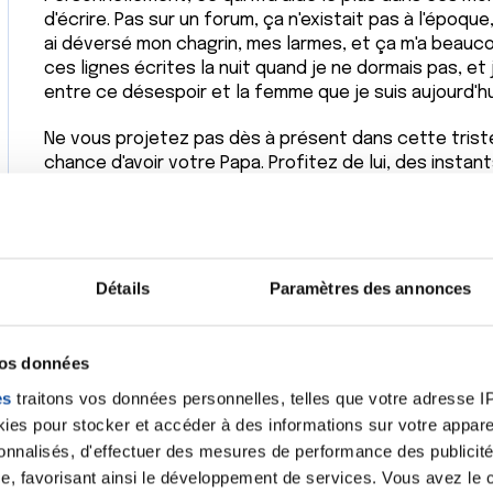
d'écrire. Pas sur un forum, ça n'existait pas à l'époque,
ai déversé mon chagrin, mes larmes, et ça m'a beaucoup
ces lignes écrites la nuit quand je ne dormais pas, et
entre ce désespoir et la femme que je suis aujourd'hu
Ne vous projetez pas dès à présent dans cette triste
chance d'avoir votre Papa. Profitez de lui, des instan
photos, des vidéos, partagez ensemble le maximum d
N'hésitez pas à revenir sur le forum nous donner de 
Papa.
Détails
Paramètres des annonces
vos données
Citer
es
traitons vos données personnelles, telles que votre adresse IP,
es pour stocker et accéder à des informations sur votre appareil
sonnalisés, d'effectuer des mesures de performance des publicité
e, favorisant ainsi le développement de services. Vous avez le ch