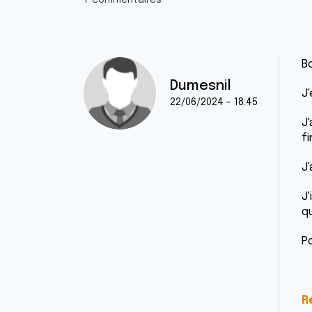
7 commentaires
B
Dumesnil
J'
22/06/2024 - 18:45
J
f
J
J
q
Po
R