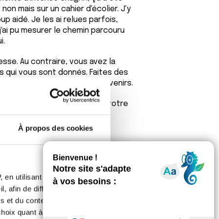
 non mais sur un cahier d'écolier. J'y
 aidé. Je les ai relues parfois,
 j'ai pu mesurer le chemin parcouru
i.
sse. Au contraire, vous avez la
ts qui vous sont donnés. Faites des
e choses, engrangez les souvenirs.
vos nouvelles et de celles de votre
À propos des cookies
 en utilisant des
, afin de diffuser des
s et du contenu, ainsi que de
oix quant à l'utilisation de