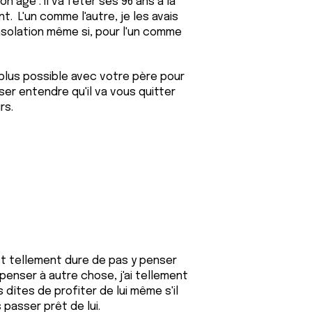
 âge : il va fêter ses 96 ans à la
t. L'un comme l'autre, je les avais
nsolation même si, pour l'un comme
plus possible avec votre père pour
isser entendre qu'il va vous quitter
urs.
t tellement dure de pas y penser
penser à autre chose, j'ai tellement
dîtes de profiter de lui même s'il
 passer prêt de lui.