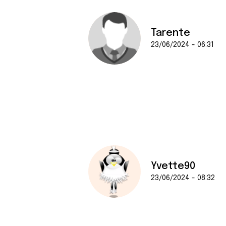
e
n
t
Tarente
e
23/06/2024 - 06:31
m
e
n
t
Yvette90
23/06/2024 - 08:32