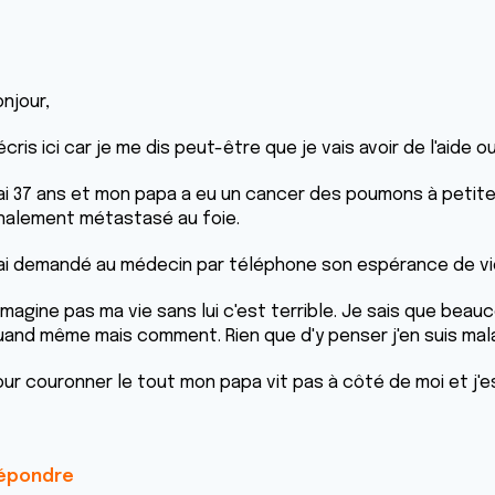
onjour,
écris ici car je me dis peut-être que je vais avoir de l'aide ou
'ai 37 ans et mon papa a eu un cancer des poumons à petite
inalement métastasé au foie.
'ai demandé au médecin par téléphone son espérance de vie
'imagine pas ma vie sans lui c'est terrible. Je sais que be
uand même mais comment. Rien que d'y penser j'en suis malad
ur couronner le tout mon papa vit pas à côté de moi et j'es
épondre