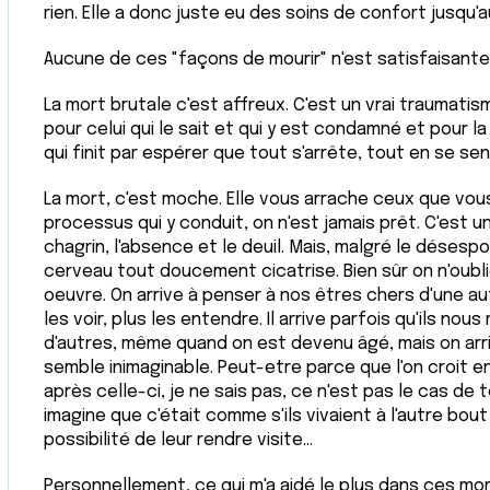
rien. Elle a donc juste eu des soins de confort jusqu'a
Aucune de ces "façons de mourir" n'est satisfaisante s
La mort brutale c'est affreux. C'est un vrai traumatis
pour celui qui le sait et qui y est condamné et pour la 
qui finit par espérer que tout s'arrête, tout en se se
La mort, c'est moche. Elle vous arrache ceux que vous
processus qui y conduit, on n'est jamais prêt. C'est une 
chagrin, l'absence et le deuil. Mais, malgré le déses
cerveau tout doucement cicatrise. Bien sûr on n'oublie
oeuvre. On arrive à penser à nos êtres chers d'une aut
les voir, plus les entendre. Il arrive parfois qu'ils no
d'autres, même quand on est devenu âgé, mais on arri
semble inimaginable. Peut-etre parce que l'on croit e
après celle-ci, je ne sais pas, ce n'est pas le cas de
imagine que c'était comme s'ils vivaient à l'autre bout 
possibilité de leur rendre visite...
Personnellement, ce qui m'a aidé le plus dans ces mo