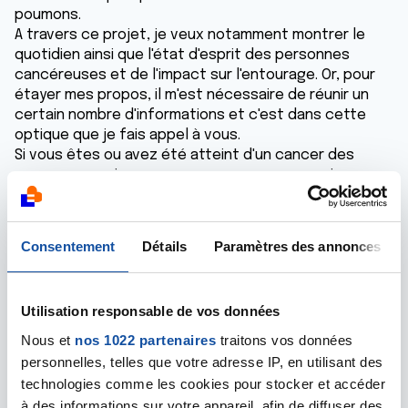
poumons.
A travers ce projet, je veux notamment montrer le
quotidien ainsi que l'état d'esprit des personnes
cancéreuses et de l'impact sur l'entourage. Or, pour
étayer mes propos, il m'est nécessaire de réunir un
certain nombre d'informations et c'est dans cette
optique que je fais appel à vous.
Si vous êtes ou avez été atteint d'un cancer des
poumons, ou si une personne que vous connaissez
est ou en a été atteinte et que cela a impacté sur
votre vie, et que vous désirez en parler, contactez
moi à l'adresse suivante :
lucile.agnese@gmail.com
Consentement
Détails
Paramètres des annonces
Je vous remercie de l'attention que vous porterez à
ce message.
Utilisation responsable de vos données
Bien cordialement
Lucile Agnese
Nous et
nos 1022 partenaires
traitons vos données
personnelles, telles que votre adresse IP, en utilisant des
Répondre
technologies comme les cookies pour stocker et accéder
à des informations sur votre appareil, afin de diffuser des