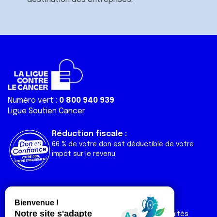
Numéro vert :
0 800 940 939
Ligue Soutien Cancer
Réduction fiscale :
66 % de votre don est déductible de votre
impôt sur le revenu
Liens utiles
Espaces
Nos actualités
Forum
Nos publications
Espace Ligue & comités