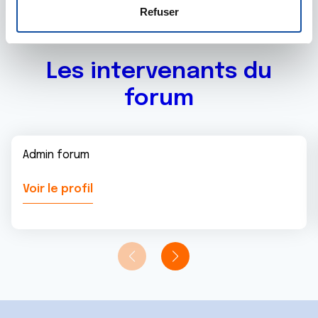
e
déclaration sur les cookies.
Refuser
n
t
Les cookies nous permettent de personnaliser le contenu
e
et les annonces, d'offrir des fonctionnalités relatives aux
Les intervenants du
m
médias sociaux et d'analyser notre trafic. Nous
forum
e
partageons également des informations sur l'utilisation de
n
notre site avec nos partenaires de médias sociaux, de
t
publicité et d'analyse, qui peuvent combiner celles-ci
avec d'autres informations que vous leur avez fournies
Admin forum
ou qu'ils ont collectées lors de votre utilisation de leurs
services.
Voir le profil