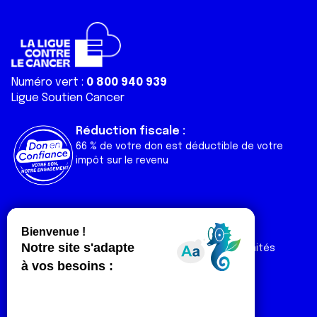
Numéro vert :
0 800 940 939
Ligue Soutien Cancer
Réduction fiscale :
66 % de votre don est déductible de votre
impôt sur le revenu
Liens utiles
Espaces
Nos actualités
Forum
Nos publications
Espace Ligue & comités
Contact
Espace chercheur
Devenir partenaire
Espace presse
Magazine Vivre
Intranet