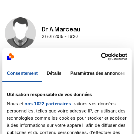
Dr A.Marceau
27/01/2015 - 16:20
Bonjour,
Non, nous ne connaissons pas cette date.
Consentement
Détails
Paramètres des annonces
Il faudrait la demander soit au service de l'hôpital nord
de Marseille qui participe à cet essai, soit à la firme
pharmaceutique concernée, AstraZeneca.
Utilisation responsable de vos données
Cordialement
Dr A.Marceau
Nous et
nos 1022 partenaires
traitons vos données
personnelles, telles que votre adresse IP, en utilisant des
Citer
technologies comme les cookies pour stocker et accéder
à des informations sur votre appareil, afin de diffuser des
publicités et du contenu personnalisés, d'effectuer des