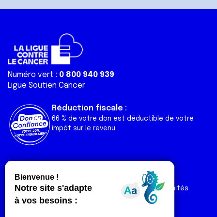
Numéro vert :
0 800 940 939
Ligue Soutien Cancer
Réduction fiscale :
66 % de votre don est déductible de votre
impôt sur le revenu
Liens utiles
Espaces
Nos actualités
Forum
Nos publications
Espace Ligue & comités
Contact
Espace chercheur
Devenir partenaire
Espace presse