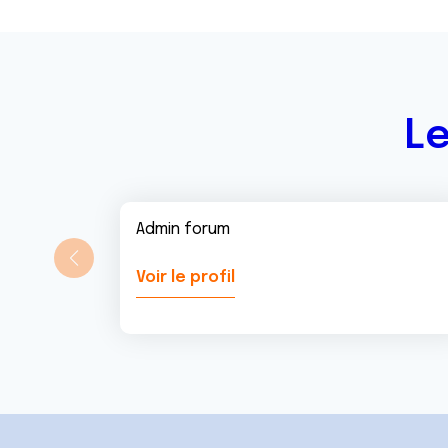
n
t
Le
Admin forum
Voir le profil