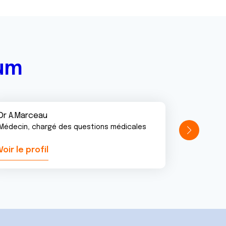
rum
Dr A.Marceau
Médecin, chargé des questions médicales
Voir le profil
Voir le pr