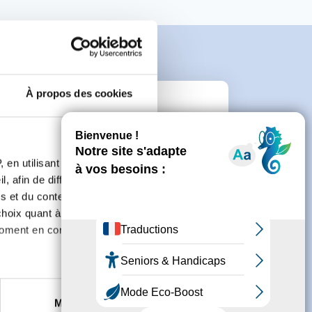
À propos des cookies
e
 en utilisant des
connecter ou de créer un compte.
, afin de diffuser des
s et du contenu, ainsi que de
oix quant à l'utilisation de
moment en consultant la
es à plusieurs mètres près
Marketing