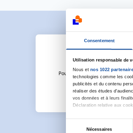
Consentement
Utilisation responsable de 
Nous et
nos 1022 partenair
Pour écrire un commentaire ou l
technologies comme les cooki
publicités et du contenu per
réaliser des études d’audienc
vos données et à leurs final
Déclaration relative aux cooki
Si vous le permettez, nous a
S
Collecter des informa
Nécessaires
é