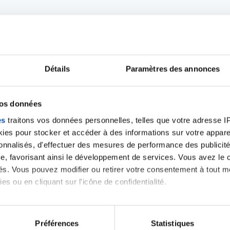
Détails
Paramètres des annonces
Ecrire un commentair
vos données
es
traitons vos données personnelles, telles que votre adresse IP,
ancer une nouvelle discussion vous aurez besoin de vous 
es pour stocker et accéder à des informations sur votre appareil
sonnalisés, d'effectuer des mesures de performance des publicité
e, favorisant ainsi le développement de services. Vous avez le ch
Se connecter
Créer un nouveau compte
ités. Vous pouvez modifier ou retirer votre consentement à tout 
es ou en cliquant sur l'icône de confidentialité.
imerions également :
tions sur votre localisation géographique qui peuvent être précis
Préférences
Statistiques