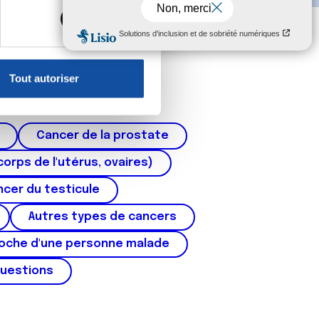
s spécifiques (empreintes
, reportez-vous à la
section «
claration sur les cookies.
Tout autoriser
nnalités relatives aux médias
on de notre site avec nos
 d'autres informations que
Cancer de la prostate
corps de l'utérus, ovaires)
cer du testicule
Autres types de cancers
roche d'une personne malade
questions