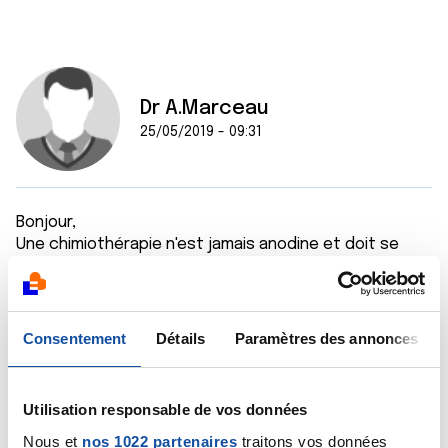
Dr A.Marceau
25/05/2019 - 09:31
Bonjour,
Une chimiothérapie n'est jamais anodine et doit se
décider en pesant ses avantages d'un côté, ses
inconvénients de l'autre. Ce n'est que quand les
avantages l'emportent sur les inconvénients qu'une
chimiothérapie est décidée. C'est cette évaluation
Consentement
Détails
Paramètres des annonces
qui sera faite au cours de la concertation
pluridisciplinaire prochaine : le point de vue de votre
chirurgien sera confronté à celui d'un oncologue
Utilisation responsable de vos données
médical et d'un gynécologue, voire aussi d'un
Nous et
nos 1022 partenaires
traitons vos données
radiothérapeute.