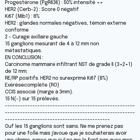
Progestérone (PgR636) : 50% intensité ++
HER2 (Cerb-2) : Score 0 négatif
Ki67 (Mib1) : 8%
HER2 : glandes normales négatives, témoin externe
conforme
2 - Curage axillaire gauche
15 ganglions mesurant de 4 à 12 mm non
métastatiques.
EN CONCLUSION :
Carcinome mammaire infiltrant NST de grade II (3+2+1)
de 12 mm.
RE/RP positifs. HER2 no surexprimé Ki67 (8%)
Exérèsecomplète (RO)
CCIS associé (marge à 3mm).
15 N(-) sur 15 prélevés.
----------------------------------------------------
----------------------------------------------------
------------------------------------------
Ouf les 15 ganglions sont sains. Ne me prenez pas
pour une folle mais j'avoue que je souhaiterais avoir