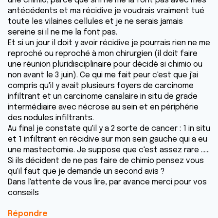
une chimio, parce que si il ne me la font pas avec mes
antécédents et ma récidive je voudrais vraiment tué
toute les vilaines cellules et je ne serais jamais
sereine si il ne me la font pas.
Et si un jour il doit y avoir récidive je pourrais rien ne me
reproché ou reproché à mon chirurgien (il doit faire
une réunion pluridisciplinaire pour décidé si chimio ou
non avant le 3 juin). Ce qui me fait peur c'est que j'ai
compris qu'il y avait plusieurs foyers de carcinome
infiltrant et un carcinome canalaire in situ de grade
intermédiaire avec nécrose au sein et en périphérie
des nodules infiltrants.
Au final je constate qu'il y a 2 sorte de cancer : 1 in situ
et 1 infiltrant en récidive sur mon sein gauche qui a eu
une mastectomie. Je suppose que c'est assez rare ......
Si ils décident de ne pas faire de chimio pensez vous
qu'il faut que je demande un second avis ?
Dans l'attente de vous lire, par avance merci pour vos
conseils
Répondre