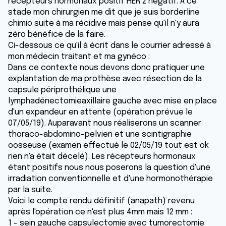
récepteurs hormonaux positif HER 2 négatif. A ce
stade mon chirurgien me dit que je suis borderline
chimio suite à ma récidive mais pense qu'il n'y aura
zéro bénéfice de la faire.
Ci-dessous ce qu'il à écrit dans le courrier adressé à
mon médecin traitant et ma gynéco :
Dans ce contexte nous devons donc pratiquer une
explantation de ma prothèse avec résection de la
capsule périprothélique une
lymphadénectomieaxillaire gauche avec mise en place
d'un expandeur en attente (opération prévue le
07/05/19). Auparavant nous réaliserons un scanner
thoraco-abdomino-pelvien et une scintigraphie
oosseuse (examen effectué le 02/05/19 tout est ok
rien n'a était décelé). Les récepteurs hormonaux
étant positifs nous nous poserons la question d'une
irradiation conventionnelle et d'une hormonothérapie
par la suite.
Voici le compte rendu définitif (anapath) revenu
après l'opération ce n'est plus 4mm mais 12 mm :
1 - sein gauche capsulectomie avec tumorectomie