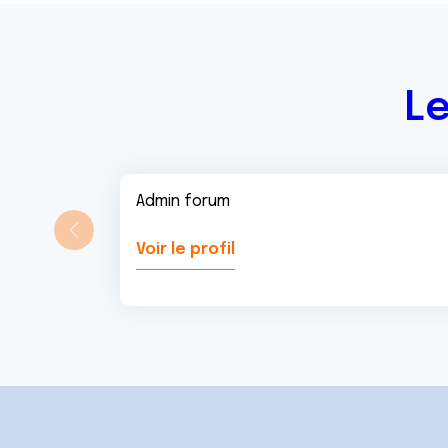
n
t
Le
Admin forum
Voir le profil