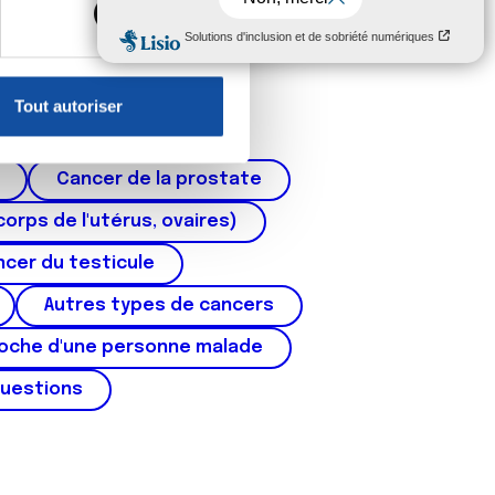
, reportez-vous à la
section «
claration sur les cookies.
Tout autoriser
nnalités relatives aux médias
on de notre site avec nos
Cancer de la prostate
 d'autres informations que
corps de l'utérus, ovaires)
cer du testicule
Autres types de cancers
roche d'une personne malade
questions