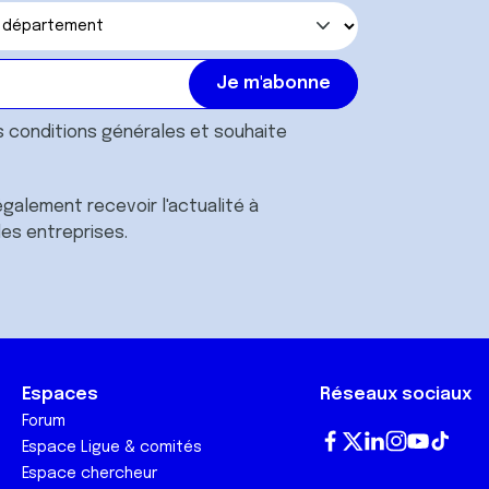
s
conditions générales
et souhaite
galement recevoir l'actualité à
des entreprises.
Espaces
Réseaux sociaux
Forum
Espace Ligue & comités
Fa
T
Lin
In
Yo
Tik
Espace chercheur