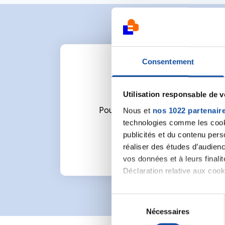
Consentement
Utilisation responsable de 
Nous et
nos 1022 partenair
Pour écrire un commentaire ou l
technologies comme les cooki
publicités et du contenu per
réaliser des études d’audienc
vos données et à leurs final
Déclaration relative aux cooki
Si vous le permettez, nous a
S
Collecter des informa
Nécessaires
é
Identifier votre appar
l