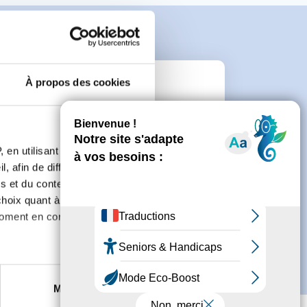
À propos des cookies
e
 en utilisant des
connecter ou de créer un compte.
, afin de diffuser des
s et du contenu, ainsi que de
oix quant à l'utilisation de
moment en consultant la
es à plusieurs mètres près
Marketing
s spécifiques (empreintes