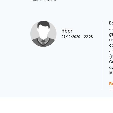
1 commentaire
B
J
Rbpr
g
27/12/2020 - 22:28
e
c
J
(r
C
c
Me
R