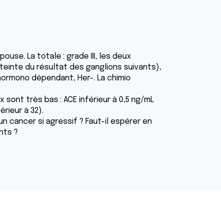
use. La totale : grade III, les deux
einte du résultat des ganglions suivants),
hormono dépendant, Her-. La chimio
ont très bas : ACE inférieur à 0,5 ng/mL
érieur à 32).
n cancer si agressif ? Faut-il espérer en
nts ?