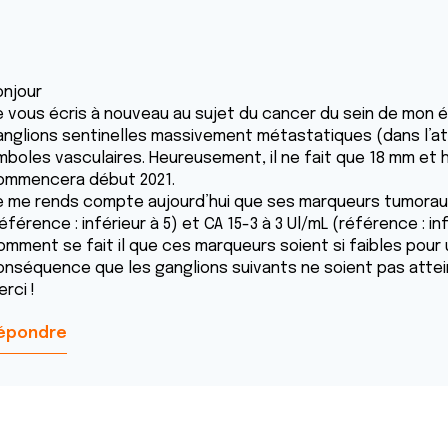
onjour
e vous écris à nouveau au sujet du cancer du sein de mon épo
anglions sentinelles massivement métastatiques (dans l’att
mboles vasculaires. Heureusement, il ne fait que 18 mm et 
ommencera début 2021.
e me rends compte aujourd’hui que ses marqueurs tumoraux s
éférence : inférieur à 5) et CA 15-3 à 3 Ul/mL (référence : inf
omment se fait il que ces marqueurs soient si faibles pour u
onséquence que les ganglions suivants ne soient pas attei
rci !
épondre