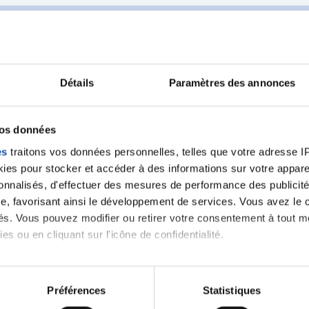
Détails
Paramètres des annonces
Ecrire un commentair
vos données
es
traitons vos données personnelles, telles que votre adresse IP,
ancer une nouvelle discussion vous aurez besoin de vous 
es pour stocker et accéder à des informations sur votre appareil
sonnalisés, d'effectuer des mesures de performance des publicité
Se connecter
Créer un nouveau compte
e, favorisant ainsi le développement de services. Vous avez le ch
ités. Vous pouvez modifier ou retirer votre consentement à tout 
es ou en cliquant sur l'icône de confidentialité.
imerions également :
tions sur votre localisation géographique qui peuvent être précis
Préférences
Statistiques
eil en l'analysant activement pour en relever les caractéristique