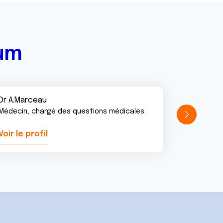
rum
Dr A.Marceau
Médecin, chargé des questions médicales
Voir le profil
Voir le pr