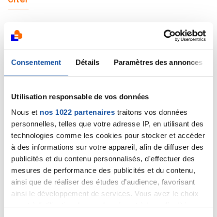
Citer
Consentement
Détails
Paramètres des annonces
Dr A.Marceau
19/04/2019 - 12:37
Utilisation responsable de vos données
Nous et
nos 1022 partenaires
traitons vos données
personnelles, telles que votre adresse IP, en utilisant des
Bonjour,
Il n'y a que la biopsie qui permettra d'être sûr à 100%.
technologies comme les cookies pour stocker et accéder
Cordialement
à des informations sur votre appareil, afin de diffuser des
Dr A.Marceau
publicités et du contenu personnalisés, d'effectuer des
mesures de performance des publicités et du contenu,
Citer
ainsi que de réaliser des études d’audience, favorisant
ainsi le développement de services. Vous avez le choix
quant à l'utilisation de vos données et à leurs finalités.
Vous pouvez modifier ou retirer votre consentement à