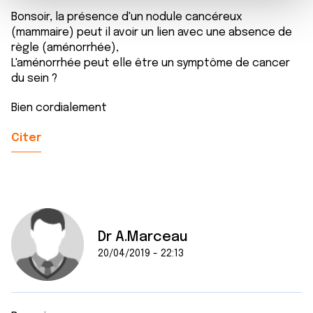
m
médias sociaux et d'analyser notre trafic. Nous
Bonsoir, la présence d'un nodule cancéreux
e
partageons également des informations sur l'utilisation de
(mammaire) peut il avoir un lien avec une absence de
n
notre site avec nos partenaires de médias sociaux, de
règle (aménorrhée),
t
publicité et d'analyse, qui peuvent combiner celles-ci
L'aménorrhée peut elle être un symptôme de cancer
avec d'autres informations que vous leur avez fournies
du sein ?
ou qu'ils ont collectées lors de votre utilisation de leurs
Bien cordialement
services.
Citer
Dr A.Marceau
20/04/2019 - 22:13