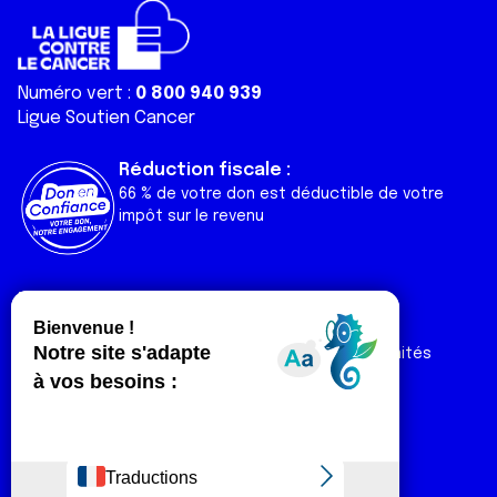
Numéro vert :
0 800 940 939
Ligue Soutien Cancer
Réduction fiscale :
66 % de votre don est déductible de votre
impôt sur le revenu
Liens utiles
Espaces
Nos actualités
Forum
Nos publications
Espace Ligue & comités
Contact
Espace chercheur
Devenir partenaire
Espace presse
Magazine Vivre
Intranet
Réseaux sociaux