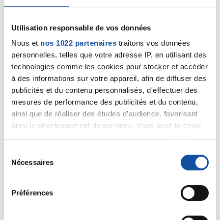
Citer
Utilisation responsable de vos données
Nous et
nos 1022 partenaires
traitons vos données
personnelles, telles que votre adresse IP, en utilisant des
technologies comme les cookies pour stocker et accéder
Aline Monset
à des informations sur votre appareil, afin de diffuser des
10/06/2019 - 08:15
publicités et du contenu personnalisés, d'effectuer des
mesures de performance des publicités et du contenu,
ainsi que de réaliser des études d’audience, favorisant
ainsi le développement de services. Vous avez le choix
Bénin
quant à l'utilisation de vos données et à leurs finalités.
Vous pouvez modifier ou retirer votre consentement à
S
Citer
tout moment en consultant la Déclaration relative aux
Nécessaires
é
cookies ou en cliquant sur l'icône de confidentialité.
l
e
Préférences
Si vous le permettez, nous aimerions également :
c
Collecter des informations sur votre localisation
t