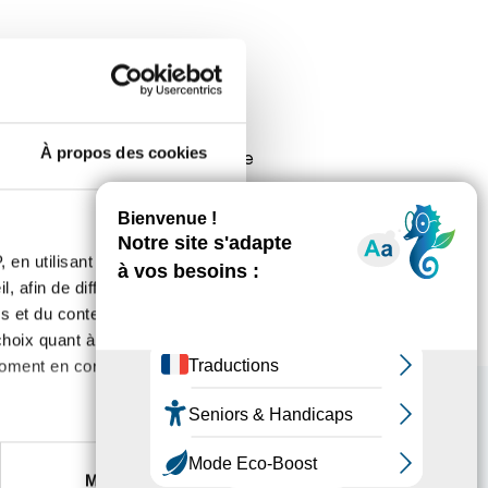
À propos des cookies
leurs très fortes aux reins, je
r. C’est terriblement frustrant .
 en utilisant des
, afin de diffuser des
s et du contenu, ainsi que de
oix quant à l'utilisation de
moment en consultant la
es à plusieurs mètres près
Marketing