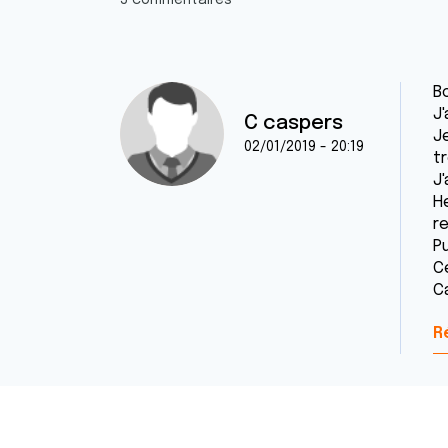
5 commentaires
Bo
J'
C caspers
Je
02/01/2019 - 20:19
tr
J
H
re
P
C
C
R