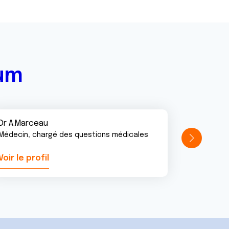
rum
Dr A.Marceau
Médecin, chargé des questions médicales
Voir le profil
Voir le pr