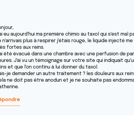
njour,
ai eu aujourd'hui ma première chimio au taxol qui s'est mal 
 n'arrivais plus à respirer j'étais rouge, le liquide injecté me
ès fortes aux reins.
'ai été évacué dans une chambre avec une perfusion de pa
eures. J'ai vu un témoignage sur votre site qui indiquait qu
ins et que l'on continu à lui donner du taxol.
uis-je demander un autre traitement ? les douleurs aux rein
ela ne doit pas être anodun et je ne souhaite pas endomm
atherine.
épondre