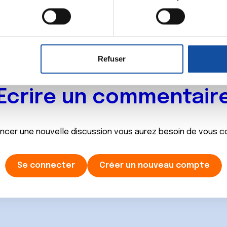
eil en l'analysant activement pour en relever les caractéristique
aitement de vos données personnelles et définir vos préférences
er ou retirer votre consentement à tout moment à partir de la dé
Refuser
e personnaliser le contenu et les annonces, d'offrir des fonctio
rafic. Nous partageons également des informations sur l'utilisati
Ecrire un commentair
, de publicité et d'analyse, qui peuvent combiner celles-ci avec
ils ont collectées lors de votre utilisation de leurs services.
ancer une nouvelle discussion vous aurez besoin de vous 
Se connecter
Créer un nouveau compte