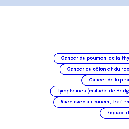
e
n
t
Cancer du poumon, de la thy
Cancer du côlon et du re
Cancer de la pe
Lymphomes (maladie de Hodg
Vivre avec un cancer, traite
Espace d