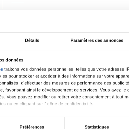
Détails
Paramètres des annonces
J’ai eu le même effet après ma seconde injection . Dou
brûlais de l’intérieur avec une impossibilité de respire
vos données
Citer
es
traitons vos données personnelles, telles que votre adresse IP,
es pour stocker et accéder à des informations sur votre appareil
sonnalisés, d'effectuer des mesures de performance des publicité
e, favorisant ainsi le développement de services. Vous avez le ch
ités. Vous pouvez modifier ou retirer votre consentement à tout 
es ou en cliquant sur l'icône de confidentialité.
imerions également :
tions sur votre localisation géographique qui peuvent être précis
Préférences
Statistiques