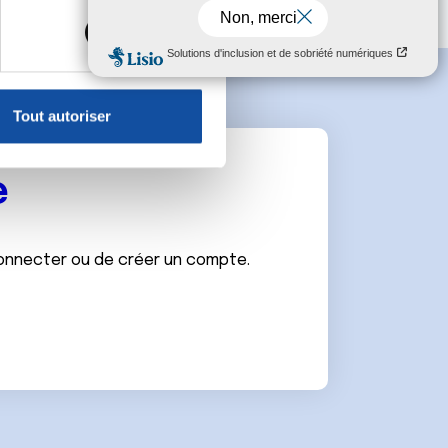
s spécifiques (empreintes
, reportez-vous à la
section «
claration sur les cookies.
Tout autoriser
nnalités relatives aux médias
on de notre site avec nos
e
 d'autres informations que
connecter ou de créer un compte.