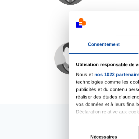
Consentement
Oceany17
12/09/2020 - 16:23
Utilisation responsable de 
Nous et
nos 1022 partenair
technologies comme les cooki
publicités et du contenu per
réaliser des études d’audienc
vos données et à leurs final
Déclaration relative aux cooki
Si vous le permettez, nous a
S
Collecter des informa
Nécessaires
é