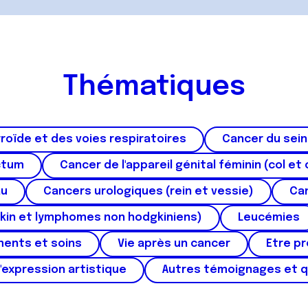
Thématiques
roïde et des voies respiratoires
Cancer du sein
ctum
Cancer de l'appareil génital féminin (col et 
au
Cancers urologiques (rein et vessie)
Can
kin et lymphomes non hodgkiniens)
Leucémies
ments et soins
Vie après un cancer
Etre p
'expression artistique
Autres témoignages et 