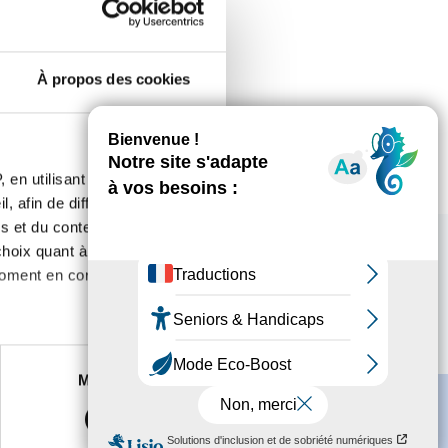
.fr
À propos des cookies
 en utilisant des
, afin de diffuser des
s et du contenu, ainsi que de
oix quant à l'utilisation de
moment en consultant la
es à plusieurs mètres près
Marketing
s spécifiques (empreintes