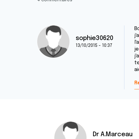
4 commentaires
B
j'
sophie30620
l
13/10/2015 - 10:37
je
j
t
ai
R
Dr A.Marceau