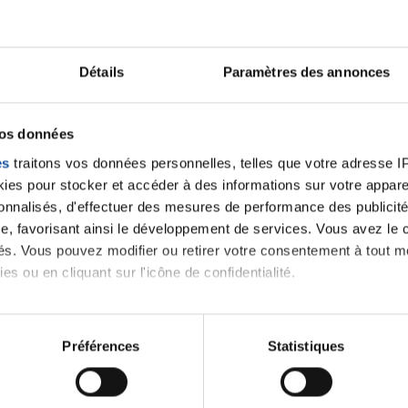
Tu peux m'écrire à cette adresse:
thierry.gide@orange
C'est très volontiers !
Détails
Paramètres des annonces
Citer
vos données
es
traitons vos données personnelles, telles que votre adresse IP,
es pour stocker et accéder à des informations sur votre appareil
sonnalisés, d'effectuer des mesures de performance des publicité
e, favorisant ainsi le développement de services. Vous avez le ch
ités. Vous pouvez modifier ou retirer votre consentement à tout 
es ou en cliquant sur l'icône de confidentialité.
imerions également :
tions sur votre localisation géographique qui peuvent être précis
Préférences
Statistiques
eil en l'analysant activement pour en relever les caractéristique