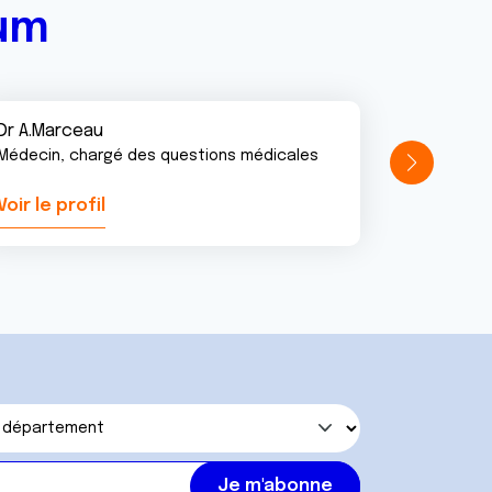
rum
Dr A.Marceau
Médecin, chargé des questions médicales
Voir le profil
Voir le pr