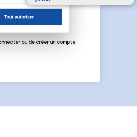
, reportez-vous à la
section «
claration sur les cookies.
Tout autoriser
e
nnalités relatives aux médias
on de notre site avec nos
 d'autres informations que
connecter ou de créer un compte.