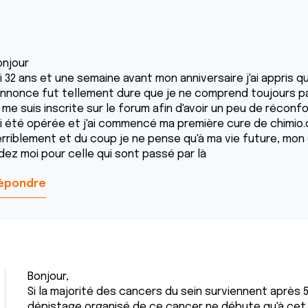
onjour
ai 32 ans et une semaine avant mon anniversaire j'ai appris q
'annonce fut tellement dure que je ne comprend toujours 
 me suis inscrite sur le forum afin d'avoir un peu de réconf
'ai été opérée et j'ai commencé ma première cure de chimio.d
erriblement et du coup je ne pense qu'à ma vie future, mon 
dez moi pour celle qui sont passé par là
épondre
Bonjour,
Si la majorité des cancers du sein surviennent après 5
dépistage organisé de ce cancer ne débute qu'à cet â