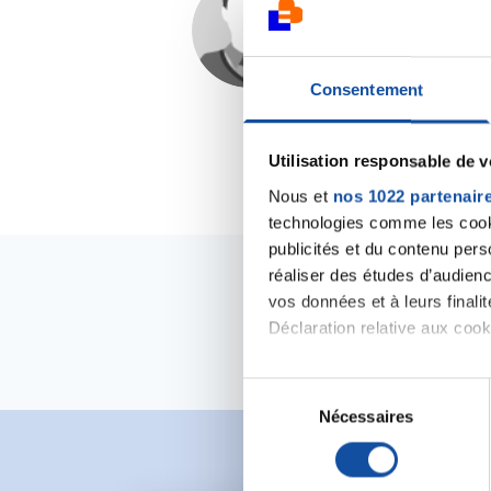
Princesse83
22/10/2015 - 17:42
Consentement
Utilisation responsable de 
Nous et
nos 1022 partenair
technologies comme les cooki
publicités et du contenu per
réaliser des études d’audienc
vos données et à leurs final
Déclaration relative aux cooki
Si vous le permettez, nous a
S
Collecter des informa
Nécessaires
é
Identifier votre appar
l
digitales).
e