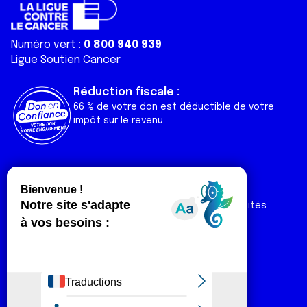
Numéro vert :
0 800 940 939
Ligue Soutien Cancer
Réduction fiscale :
66 % de votre don est déductible de votre
impôt sur le revenu
Liens utiles
Espaces
Nos actualités
Forum
Nos publications
Espace Ligue & comités
Contact
Espace chercheur
Devenir partenaire
Espace presse
Magazine Vivre
Intranet
Réseaux sociaux