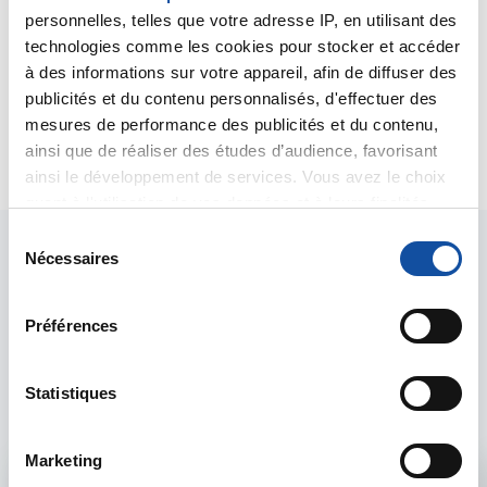
940 939 (puis taper 2), aux heures ouvrables, l'appel
personnelles, telles que votre adresse IP, en utilisant des
est gratuit. Un conseiller spécialisé dans l'accès à
technologies comme les cookies pour stocker et accéder
l'assurance pourra vous répondre.
à des informations sur votre appareil, afin de diffuser des
Bien cordialement
Dr A.Marceau
publicités et du contenu personnalisés, d'effectuer des
mesures de performance des publicités et du contenu,
Citer
ainsi que de réaliser des études d’audience, favorisant
ainsi le développement de services. Vous avez le choix
quant à l'utilisation de vos données et à leurs finalités.
Vous pouvez modifier ou retirer votre consentement à
S
tout moment en consultant la Déclaration relative aux
Nécessaires
é
cookies ou en cliquant sur l'icône de confidentialité.
l
e
Préférences
Si vous le permettez, nous aimerions également :
c
Les intervenants du
Collecter des informations sur votre localisation
t
géographique qui peuvent être précises à plusieurs
i
Statistiques
forum
mètres près
o
Identifier votre appareil en l'analysant activement
n
Marketing
pour en relever les caractéristiques spécifiques
d