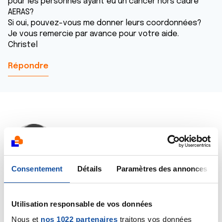
pour les personnes ayant eu un cancer hors cadre
AERAS?
Si oui, pouvez-vous me donner leurs coordonnées?
Je vous remercie par avance pour votre aide.
Christel
Répondre
Dr A.Marceau
09/01/2019 - 16:55
Consentement
Détails
Paramètres des annonces
Bonjour Christel,
Utilisation responsable de vos données
Je vous conseille d'appeler le service AIDEA au 0 800
Nous et
nos 1022 partenaires
traitons vos données