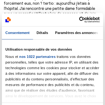
forcément eus, non ? tertio : aujourd'hui j'étais à
l'hôpital. J'ai rencontré une petite dame formidable
avec un regard pétillant plein de sagesse et de joie
de vivre. On a parlé un bon moment pendant nos
traitements. Ca faisait 12 ans qu'elle venait toutes les
semaines. Elle avait 93 ans et plein de projets !
Consentement
Détails
Paramètres des annonces
Citer
Utilisation responsable de vos données
Nous et
nos 1022 partenaires
traitons vos données
personnelles, telles que votre adresse IP, en utilisant des
technologies comme les cookies pour stocker et accéder
Sosi92
à des informations sur votre appareil, afin de diffuser des
09/05/2020 - 21:24
publicités et du contenu personnalisés, d'effectuer des
mesures de performance des publicités et du contenu,
ainsi que de réaliser des études d’audience, favorisant
ainsi le développement de services. Vous avez le choix
Bonjour ma chere Vanessa! Je suis triste pour toi mais
quant à l'utilisation de vos données et à leurs finalités.
Louison a raison.