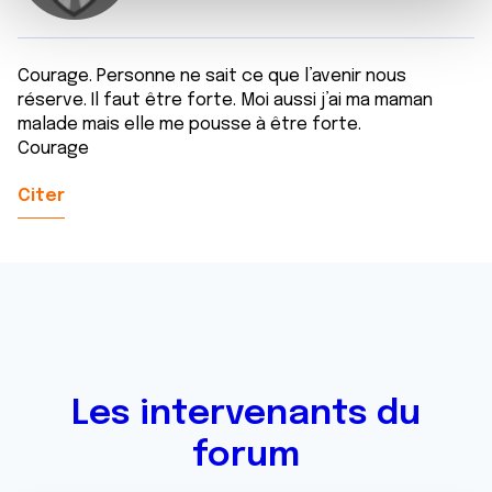
e
et les annonces, d'offrir des fonctionnalités relatives aux
m
médias sociaux et d'analyser notre trafic. Nous
e
partageons également des informations sur l'utilisation de
Courage. Personne ne sait ce que l’avenir nous
n
notre site avec nos partenaires de médias sociaux, de
réserve. Il faut être forte. Moi aussi j’ai ma maman
t
publicité et d'analyse, qui peuvent combiner celles-ci
malade mais elle me pousse à être forte.
avec d'autres informations que vous leur avez fournies
Courage
ou qu'ils ont collectées lors de votre utilisation de leurs
services.
Citer
Les intervenants du
forum