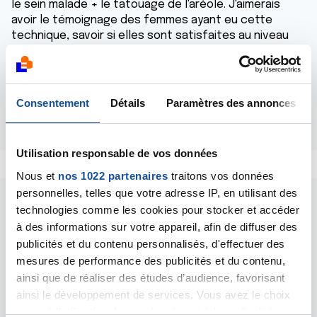
le sein malade + le tatouage de l'aréole. J'aimerais
avoir le témoignage des femmes ayant eu cette
technique, savoir si elles sont satisfaites au niveau
esthétique, si les mamelons sont toujours érectiles...
Merci de votre aide.
Nathalie
Consentement
Détails
Paramètres des annonces
Répondre
Utilisation responsable de vos données
Nous et
nos 1022 partenaires
traitons vos données
personnelles, telles que votre adresse IP, en utilisant des
technologies comme les cookies pour stocker et accéder
à des informations sur votre appareil, afin de diffuser des
publicités et du contenu personnalisés, d'effectuer des
mesures de performance des publicités et du contenu,
Les intervenants du
ainsi que de réaliser des études d’audience, favorisant
ainsi le développement de services. Vous avez le choix
forum
quant à l'utilisation de vos données et à leurs finalités.