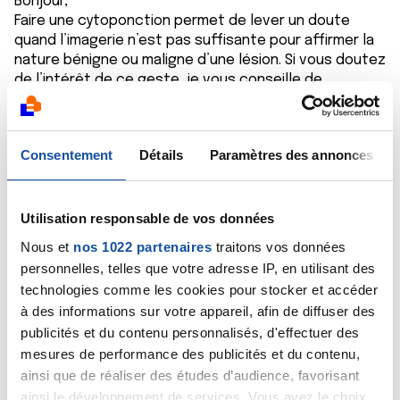
Bonjour,
Faire une cytoponction permet de lever un doute
quand l’imagerie n’est pas suffisante pour affirmer la
nature bénigne ou maligne d’une lésion. Si vous doutez
de l’intérêt de ce geste, je vous conseille de
demander l’avis de votre gynécologue.
Bien cordialement
Dr A Marceau
Consentement
Détails
Paramètres des annonces
Citer
Utilisation responsable de vos données
Nous et
nos 1022 partenaires
traitons vos données
personnelles, telles que votre adresse IP, en utilisant des
technologies comme les cookies pour stocker et accéder
Didyy62
à des informations sur votre appareil, afin de diffuser des
12/11/2019 - 19:44
publicités et du contenu personnalisés, d'effectuer des
mesures de performance des publicités et du contenu,
ainsi que de réaliser des études d’audience, favorisant
ainsi le développement de services. Vous avez le choix