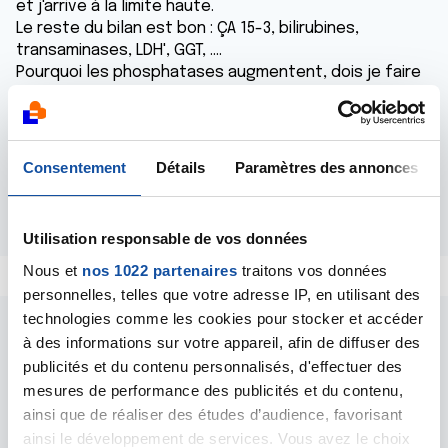
et j'arrive à la limite haute.
Le reste du bilan est bon : ÇA 15-3, bilirubines,
transaminases, LDH', GGT, ....
Pourquoi les phosphatases augmentent, dois je faire
des bilans complémentaires ?
Je suis inquiète.
Merci de votre réponse. Bien à vous.
Lyse
Consentement
Détails
Paramètres des annonces
Répondre
Utilisation responsable de vos données
Nous et
nos 1022 partenaires
traitons vos données
personnelles, telles que votre adresse IP, en utilisant des
technologies comme les cookies pour stocker et accéder
à des informations sur votre appareil, afin de diffuser des
publicités et du contenu personnalisés, d'effectuer des
mesures de performance des publicités et du contenu,
ainsi que de réaliser des études d’audience, favorisant
Les intervenants du
ainsi le développement de services. Vous avez le choix