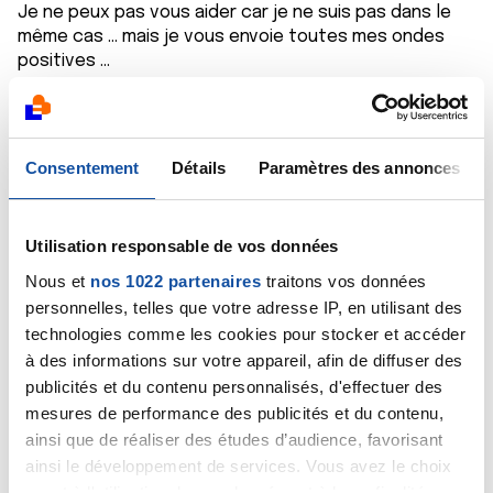
Je ne peux pas vous aider car je ne suis pas dans le
même cas … mais je vous envoie toutes mes ondes
positives …
Donnez nous des nouvelles et gardez espoir !!!
Benedicte
Consentement
Détails
Paramètres des annonces
Citer
Utilisation responsable de vos données
Nous et
nos 1022 partenaires
traitons vos données
personnelles, telles que votre adresse IP, en utilisant des
Valérie NICAUDIE
technologies comme les cookies pour stocker et accéder
à des informations sur votre appareil, afin de diffuser des
15/07/2025 - 11:13
publicités et du contenu personnalisés, d'effectuer des
mesures de performance des publicités et du contenu,
ainsi que de réaliser des études d’audience, favorisant
Bonjour, j' ai un cancer du sein infiltrant avec
ainsi le développement de services. Vous avez le choix
métastases sur les os.
quant à l'utilisation de vos données et à leurs finalités.