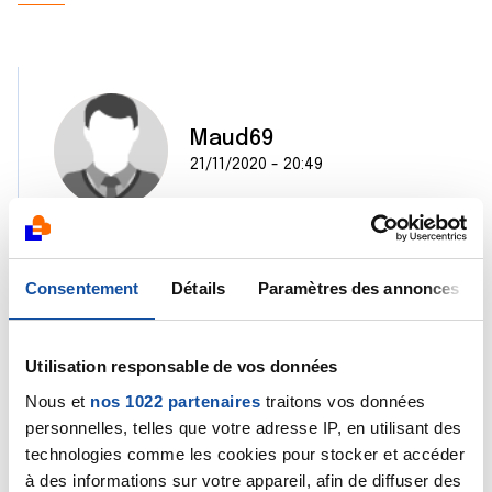
Maud69
21/11/2020 - 20:49
[Merci pour votre retour.
Consentement
Me concernant je ne suis pas sûre qu'il arrive à
Détails
Paramètres des annonces
faire la biopsie car c'est un tout petit nodule
profond près du thorax.
J'ai Rdv mardi et s'il n'arrive pas à faire la biopsie,
Utilisation responsable de vos données
vendredi je me fais enlever 3 autres nodules (
Nous et
nos 1022 partenaires
traitons vos données
cancer lobulaire) et on verra quand le 4 ème aura
personnelles, telles que votre adresse IP, en utilisant des
grossit.
technologies comme les cookies pour stocker et accéder
Si j'ai bien compris, lors d'un cancer, à chaque jour
à des informations sur votre appareil, afin de diffuser des
des informations supplémentaires.