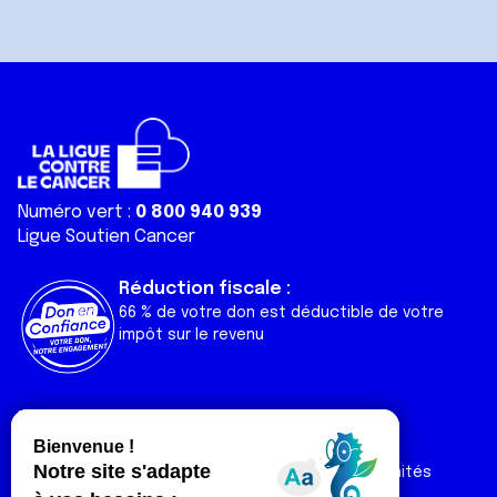
Numéro vert :
0 800 940 939
Ligue Soutien Cancer
Réduction fiscale :
66 % de votre don est déductible de votre
impôt sur le revenu
Liens utiles
Espaces
Nos actualités
Forum
Nos publications
Espace Ligue & comités