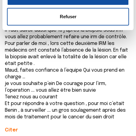
n
la
section « Détails »
. Vous pouvez modifier ou retirer
C’est pour cette raison que c’est Long ......
s
votre consentement à tout moment à partir de la
Par ailleurs s’ils enlèvent 3 nodules ils vont avoir une
e
déclaration sur les cookies.
Refuser
marge supplémentaire histoire de ne rien oublier . Peut
n
être que ce 4 em nodule sera dans cette partie .....
t
Il faut savoir aussi que 15 j après la biopsie sous irm
Les cookies nous permettent de personnaliser le contenu
vous allez probablement refaire une irm de contrôle.
e
et les annonces, d'offrir des fonctionnalités relatives aux
Pour parler de moi , lors cette deuxième IRM les
m
médias sociaux et d'analyser notre trafic. Nous
médecins ont constaté l’absence de la lésion. En fait
e
partageons également des informations sur l'utilisation de
la biopsie avait enlevé la totalité de la lésion car elle
n
notre site avec nos partenaires de médias sociaux, de
était petite .
t
publicité et d'analyse, qui peuvent combiner celles-ci
Maud, faites confiance à l’equipe Qui vous prend en
avec d'autres informations que vous leur avez fournies
charge ...
ou qu'ils ont collectées lors de votre utilisation de leurs
je vous souhaite p’ein De courage pour l’irm,
services.
l’operation .... vous allez être bien suivie
Tenez nous au courant
Et pour répondre à votre question , pour moi c’etait
Benin , à surveiller .... un gros soulagement après des
mois de traitement pour le cancer du sein droit
Citer