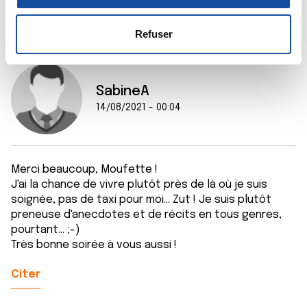
la
section « Détails »
. Vous pouvez modifier ou retirer
s
votre consentement à tout moment à partir de la
e
déclaration sur les cookies.
Refuser
n
t
Les cookies nous permettent de personnaliser le contenu
e
et les annonces, d'offrir des fonctionnalités relatives aux
SabineA
m
médias sociaux et d'analyser notre trafic. Nous
14/08/2021 - 00:04
e
partageons également des informations sur l'utilisation de
n
notre site avec nos partenaires de médias sociaux, de
t
publicité et d'analyse, qui peuvent combiner celles-ci
avec d'autres informations que vous leur avez fournies
Merci beaucoup, Moufette !
ou qu'ils ont collectées lors de votre utilisation de leurs
J'ai la chance de vivre plutôt près de là où je suis
services.
soignée, pas de taxi pour moi... Zut ! Je suis plutôt
preneuse d'anecdotes et de récits en tous genres,
pourtant... ;-)
Très bonne soirée à vous aussi !
Citer