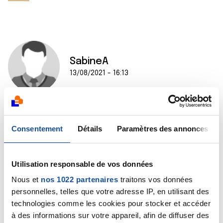
SabineA
13/08/2021 - 16:13
Merci à tous les deux, Roxane et Rob. Je vous lis
Consentement
Détails
Paramètres des annonces
toujours avec beaucoup d'intérêt et j'éprouve le plus
grand respect pour votre force... Et votre humour,
aussi !
Je vous souhaite le meilleur,
Utilisation responsable de vos données
Sabine
Nous et
nos 1022 partenaires
traitons vos données
personnelles, telles que votre adresse IP, en utilisant des
Citer
technologies comme les cookies pour stocker et accéder
à des informations sur votre appareil, afin de diffuser des