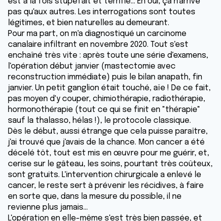
est à la fois stupéfait et terrifié... Eh oui, ça n'arrive
pas qu'aux autres. Les interrogations sont toutes
légitimes, et bien naturelles au demeurant.
Pour ma part, on m'a diagnostiqué un carcinome
canalaire infiltrant en novembre 2020. Tout s'est
enchaîné très vite : après toute une série d'examens,
l'opération début janvier (mastectomie avec
reconstruction immédiate) puis le bilan anapath, fin
janvier. Un petit ganglion était touché, aïe ! De ce fait,
pas moyen d'y couper, chimiothérapie, radiothérapie,
hormonothérapie (tout ce qui se finit en "thérapie"
sauf la thalasso, hélas !), le protocole classique.
Dès le début, aussi étrange que cela puisse paraître,
j'ai trouvé que j'avais de la chance. Mon cancer a été
décelé tôt, tout est mis en œuvre pour me guérir, et,
cerise sur le gâteau, les soins, pourtant très coûteux,
sont gratuits. L'intervention chirurgicale a enlevé le
cancer, le reste sert à prévenir les récidives, à faire
en sorte que, dans la mesure du possible, il ne
revienne plus jamais...
L'opération en elle-même s'est très bien passée, et