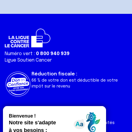
Numéro vert :
0 800 940 939
Ligue Soutien Cancer
Réduction fiscale :
66 % de votre don est déductible de votre
impôt sur le revenu
Liens utiles
Espaces
Nos actualités
Forum
Nos publications
Espace Ligue & comités
Contact
Espace chercheur