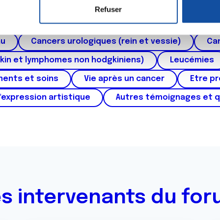
roïde et des voies respiratoires
Cancer du sein
Refuser
e personnaliser le contenu et les annonces, d'offrir des fonctio
ctum
Cancer de l'appareil génital féminin (col et 
rafic. Nous partageons également des informations sur l'utilisati
au
Cancers urologiques (rein et vessie)
Can
, de publicité et d'analyse, qui peuvent combiner celles-ci avec
ils ont collectées lors de votre utilisation de leurs services.
kin et lymphomes non hodgkiniens)
Leucémies
ments et soins
Vie après un cancer
Etre p
'expression artistique
Autres témoignages et 
s intervenants du fo