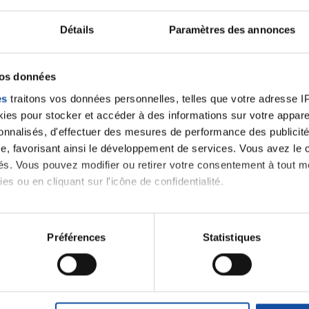
Détails
Paramètres des annonces
ancer une nouvelle discussion vous aurez besoin de vous 
vos données
Se connecter
Créer un nouveau compte
es
traitons vos données personnelles, telles que votre adresse IP,
es pour stocker et accéder à des informations sur votre appareil
sonnalisés, d'effectuer des mesures de performance des publicité
e, favorisant ainsi le développement de services. Vous avez le ch
ités. Vous pouvez modifier ou retirer votre consentement à tout 
es ou en cliquant sur l'icône de confidentialité.
imerions également :
tions sur votre localisation géographique qui peuvent être précis
Préférences
Statistiques
eil en l'analysant activement pour en relever les caractéristique
Thématiques
aitement de vos données personnelles et définir vos préférences
er ou retirer votre consentement à tout moment à partir de la dé