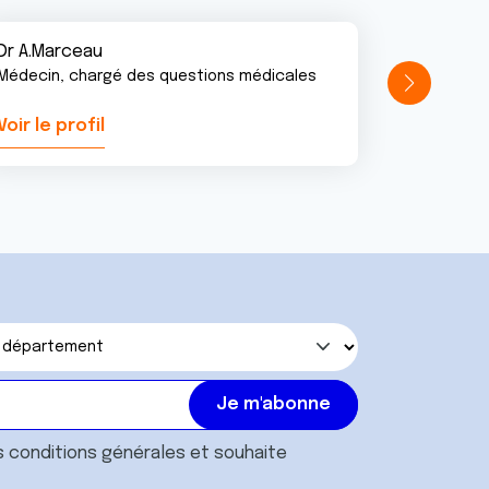
Dr A.Marceau
Médecin, chargé des questions médicales
Voir le profil
Voir le pr
s
conditions générales
et souhaite