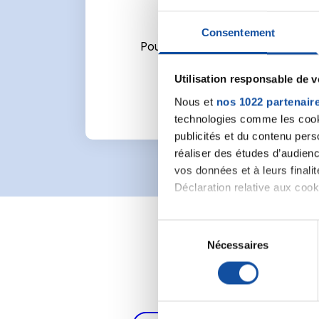
Consentement
Pour écrire un commentaire ou l
Utilisation responsable de 
Nous et
nos 1022 partenair
technologies comme les cooki
publicités et du contenu per
réaliser des études d’audienc
vos données et à leurs final
Déclaration relative aux cooki
Si vous le permettez, nous a
S
Collecter des informa
Nécessaires
é
Identifier votre appar
l
digitales).
e
Pour en savoir plus sur le tr
c
Détails »
. Vous pouvez modifi
t