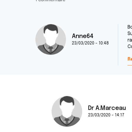
1 commentaire
B
Su
Anne64
ra
23/03/2020 - 10:48
C
R
Dr A.Marceau
23/03/2020 - 14:17