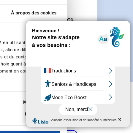
À propos des cookies
connecter ou de créer un compte.
 en utilisant des
, afin de diffuser des
s et du contenu, ainsi que de
oix quant à l'utilisation de
moment en consultant la
es à plusieurs mètres près
Marketing
s spécifiques (empreintes
, reportez-vous à la
section «
claration sur les cookies.