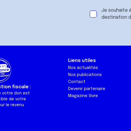
Je souhaite é
destination 
Liens utiles
Nos actualités
Nos publications
Contact
ion fiscale :
Devenir partenaire
e votre don est
Magazine Vivre
ible de votre
ur le revenu