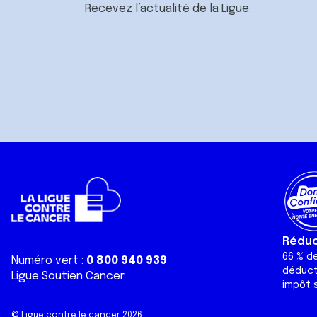
Recevez l’actualité de la Ligue.
Réduct
66 % d
Numéro vert :
0 800 940 939
déduct
Ligue Soutien Cancer
impôt s
© Ligue contre le cancer 2026