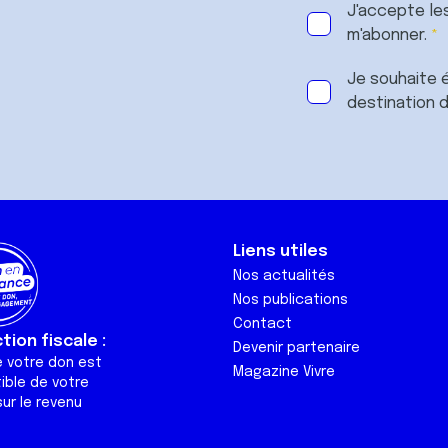
J'accepte le
m'abonner.
Je souhaite é
destination 
Liens utiles
Nos actualités
Nos publications
Contact
ion fiscale :
Devenir partenaire
e votre don est
Magazine Vivre
ible de votre
ur le revenu