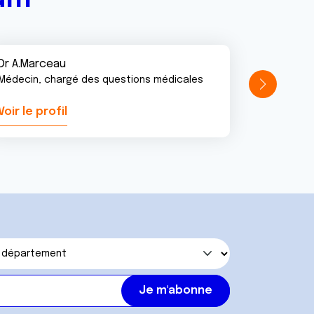
Dr A.Marceau
Médecin, chargé des questions médicales
Voir le profil
Voir le pr