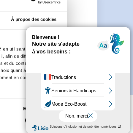
e
À propos des cookies
connecter ou de créer un compte.
 en utilisant des
, afin de diffuser des
s et du contenu, ainsi que de
oix quant à l'utilisation de
moment en consultant la
es à plusieurs mètres près
Marketing
s spécifiques (empreintes
, reportez-vous à la
section «