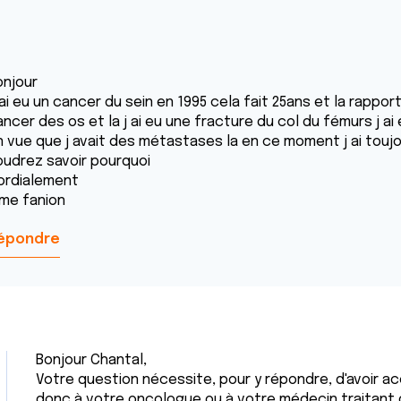
onjour
 ai eu un cancer du sein en 1995 cela fait 25ans et la rapp
ncer des os et la j ai eu une fracture du col du fémurs j ai
n vue que j avait des métastases la en ce moment j ai toujou
oudrez savoir pourquoi
ordialement
me fanion
épondre
Bonjour Chantal,
Votre question nécessite, pour y répondre, d'avoir ac
donc à votre oncologue ou à votre médecin traitant qu