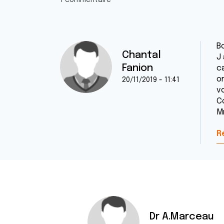
1 commentaire
B
Chantal
J
Fanion
ca
o
20/11/2019 - 11:41
v
C
M
R
Dr A.Marceau