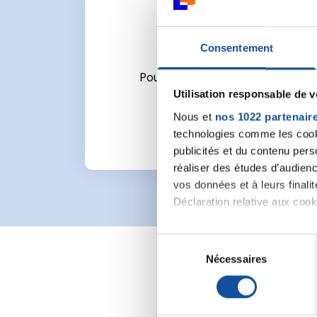
Consentement
Pour écrire un commentaire ou l
Utilisation responsable de 
Nous et
nos 1022 partenair
technologies comme les cooki
publicités et du contenu per
réaliser des études d’audienc
vos données et à leurs final
Déclaration relative aux cooki
Si vous le permettez, nous a
S
Collecter des informa
Nécessaires
é
Identifier votre appar
l
digitales).
e
Pour en savoir plus sur le tr
c