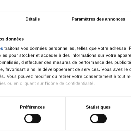
Ecrire un commentair
Détails
Paramètres des annonces
ancer une nouvelle discussion vous aurez besoin de vous 
vos données
es
traitons vos données personnelles, telles que votre adresse IP,
Se connecter
Créer un nouveau compte
es pour stocker et accéder à des informations sur votre appareil
sonnalisés, d'effectuer des mesures de performance des publicité
e, favorisant ainsi le développement de services. Vous avez le ch
ités. Vous pouvez modifier ou retirer votre consentement à tout 
es ou en cliquant sur l'icône de confidentialité.
imerions également :
tions sur votre localisation géographique qui peuvent être précis
Préférences
Statistiques
eil en l'analysant activement pour en relever les caractéristique
Thématiques
aitement de vos données personnelles et définir vos préférences