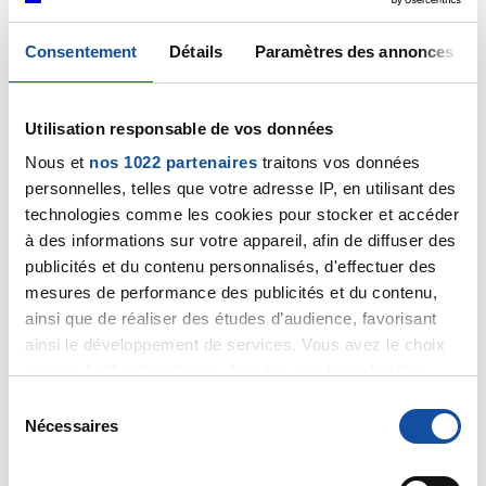
Merci pour votre réponse, mais j'aurais voulu savoir si
cela était courant de faire deux reprises sur berge
Consentement
Détails
Paramètres des annonces
sans ensuite faire de mastectomie.
Sachant que c'est invisible à l'ensemble des examens
faits, mamo angio irm etc;
Utilisation responsable de vos données
c'est simplement pour me rassurer, mon oncologue,
Nous et
nos 1022 partenaires
traitons vos données
me recoit le 8 juillet et elle a l'air d'y croire.
personnelles, telles que votre adresse IP, en utilisant des
Mais je reste angoissée à l'idée d'avoir une mauvaise
technologies comme les cookies pour stocker et accéder
nouvelle.
à des informations sur votre appareil, afin de diffuser des
Merci
publicités et du contenu personnalisés, d'effectuer des
cdl
mesures de performance des publicités et du contenu,
ainsi que de réaliser des études d’audience, favorisant
Citer
ainsi le développement de services. Vous avez le choix
quant à l'utilisation de vos données et à leurs finalités.
Vous pouvez modifier ou retirer votre consentement à
S
tout moment en consultant la Déclaration relative aux
Nécessaires
é
cookies ou en cliquant sur l'icône de confidentialité.
l
e
Jasmin59