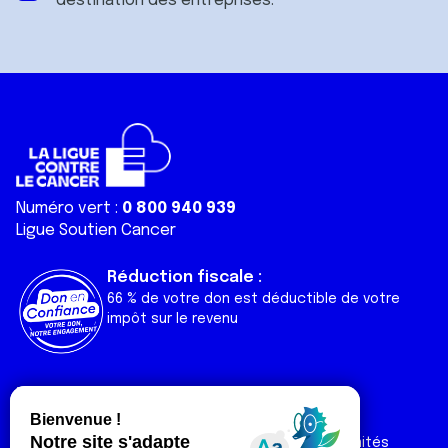
destination des entreprises.
Numéro vert :
0 800 940 939
Ligue Soutien Cancer
Réduction fiscale :
66 % de votre don est déductible de votre
impôt sur le revenu
Liens utiles
Espaces
Nos actualités
Forum
Nos publications
Espace Ligue & comités