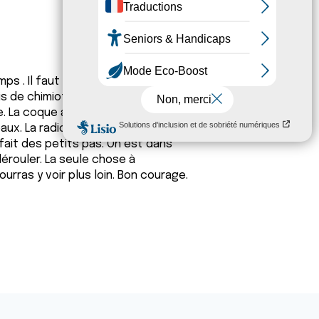
ps . Il faut que tu d'armes de
s de chimiothérapie. J'ai une fibrose
. La coque a l'oeuf. Le chirurgien dit
beaux. La radiothérapeute dit que ça
 fait des petits pas. On est dans
érouler. La seule chose à
ourras y voir plus loin. Bon courage.