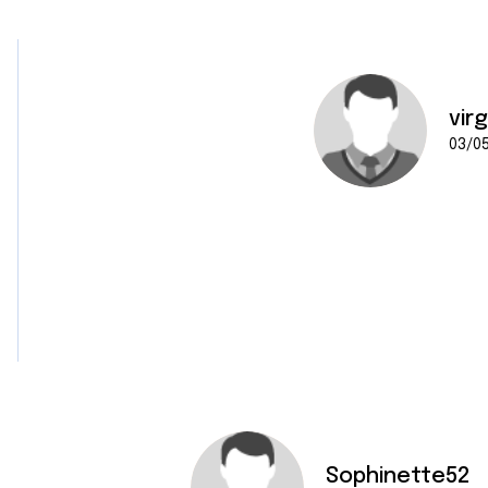
vir
03/05
Sophinette52