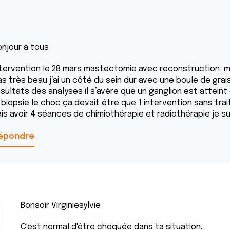
onjour à tous
ntervention le 28 mars mastectomie avec reconstruction m
as très beau j’ai un côté du sein dur avec une boule de grai
ésultats des analyses il s’avère que un ganglion est attein
 biopsie le choc ça devait être que 1 intervention sans tra
ais avoir 4 séances de chimiothérapie et radiothérapie je 
épondre
Bonsoir Virginiesylvie
C'est normal d'être choquée dans ta situation.