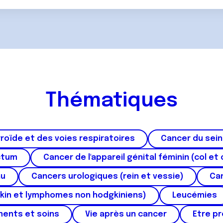
Thématiques
roïde et des voies respiratoires
Cancer du sein
ctum
Cancer de l'appareil génital féminin (col et 
au
Cancers urologiques (rein et vessie)
Can
kin et lymphomes non hodgkiniens)
Leucémies
ments et soins
Vie après un cancer
Etre p