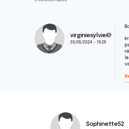
5 commentaires
B
virginiesylvie@
I
03/05/2024 - 19:25
p
r
la
v
R
Sophinette52