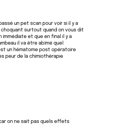
assé un pet scan pour voir si il y a
r choquant surtout quand on vous dit
immédiate et que en final il y a
mbeau il va être abîmé quel
est un hématome post opératoire
très peur de la chimiothérapie
 car on ne sait pas quels effets