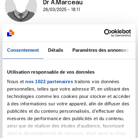
Dr A.Marceau
26/03/2025 - 18:11
Bonjour,
Consentement
Détails
Paramètres des annonces
Je vous conseille de demander un avis médical soit à
votre gynécologue, soit à un oncologue médical. Il est
en effet nécessaire de pouvoir accéder à votre
dossier médical pour vous donner un avis documenté.
Utilisation responsable de vos données
Nous et
nos 1022 partenaires
traitons vos données
Cordialement
personnelles, telles que votre adresse IP, en utilisant des
technologies comme les cookies pour stocker et accéder
Dr Marceau
à des informations sur votre appareil, afin de diffuser des
Citer
publicités et du contenu personnalisés, d'effectuer des
mesures de performance des publicités et du contenu,
ainsi que de réaliser des études d’audience, favorisant
ainsi le développement de services. Vous avez le choix