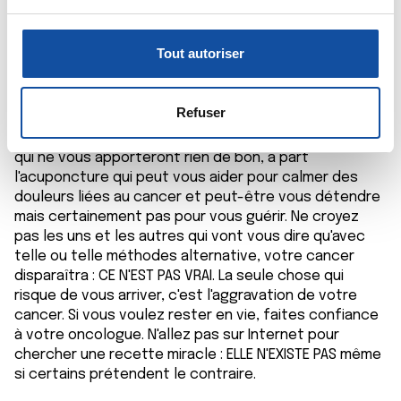
u
06/10/2024 - 07:36
c
Pour en savoir plus sur le traitement de vos données
o
personnelles et définir vos préférences, reportez-vous à
Tout autoriser
n
la
section « Détails »
. Vous pouvez modifier ou retirer
s
votre consentement à tout moment à partir de la
Bonjour Toraya, Je serais comme le docteur Marceau
e
déclaration sur les cookies.
Refuser
et comme votre oncologue : je vous déconseillerais
n
totalement ces soi-disant médecines alternatives
t
Les cookies nous permettent de personnaliser le contenu
qui ne vous apporteront rien de bon, à part
e
et les annonces, d'offrir des fonctionnalités relatives aux
l'acuponcture qui peut vous aider pour calmer des
m
médias sociaux et d'analyser notre trafic. Nous
douleurs liées au cancer et peut-être vous détendre
e
mais certainement pas pour vous guérir. Ne croyez
partageons également des informations sur l'utilisation de
pas les uns et les autres qui vont vous dire qu'avec
n
notre site avec nos partenaires de médias sociaux, de
telle ou telle méthodes alternative, votre cancer
t
publicité et d'analyse, qui peuvent combiner celles-ci
disparaîtra : CE N'EST PAS VRAI. La seule chose qui
avec d'autres informations que vous leur avez fournies
risque de vous arriver, c'est l'aggravation de votre
ou qu'ils ont collectées lors de votre utilisation de leurs
cancer. Si vous voulez rester en vie, faites confiance
services.
à votre oncologue. N'allez pas sur Internet pour
chercher une recette miracle : ELLE N'EXISTE PAS même
si certains prétendent le contraire.