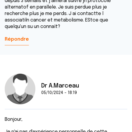
depuis 3 semails et j aimerai suivre jn protocole
alternatof en parallele. Je suis perdue plus je
recherche plus je me perds. J ai contactte l
associatiln cancer et metabolisme. EStce que
quelqu'un su un connaît?
Répondre
Dr A.Marceau
05/10/2024 - 18:19
Bonjour,
Je n'ai pas d'expérience personnelle de cette