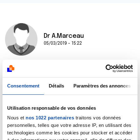
Dr A.Marceau
05/03/2019 - 15:22
Bonjour,
Je comprends bien sûr votre inquiétude mais depuis
ce forum, je suis bien incapable de vous dire à quoi
Consentement
Détails
Paramètres des annonces
peuvent correspondre ces douleurs et brûlures. La
mammographie vous apportera des indications, d'ici là
il faut vous armer de patience, je sais que c'est
Utilisation responsable de vos données
difficile et angoissant.
Nous et
nos 1022 partenaires
traitons vos données
Bien cordialement
personnelles, telles que votre adresse IP, en utilisant des
Dr A.Marceau
technologies comme les cookies pour stocker et accéder