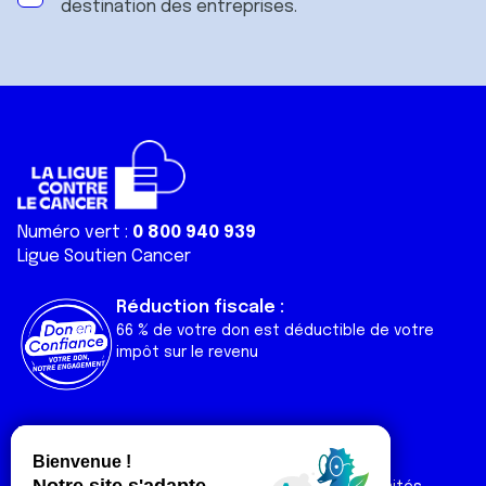
destination des entreprises.
Numéro vert :
0 800 940 939
Ligue Soutien Cancer
Réduction fiscale :
66 % de votre don est déductible de votre
impôt sur le revenu
Liens utiles
Espaces
Nos actualités
Forum