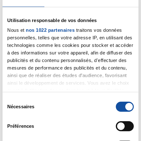
J’ai été diagnostiqué en janvier 2022, j’ai moi même
découvert deux tumeurs à ce moment là.
Utilisation responsable de vos données
j’ai terminé mes traitements « lourds » en juin 2023.
Puis tamoxifene.
Nous et
nos 1022 partenaires
traitons vos données
personnelles, telles que votre adresse IP, en utilisant des
Ça fait donc deux ans que j’ai terminé les
technologies comme les cookies pour stocker et accéder
traitements.
à des informations sur votre appareil, afin de diffuser des
publicités et du contenu personnalisés, d'effectuer des
Et la paf rebelote je suis retombée moi même
mesures de performance des publicités et du contenu,
dessus. Une petite boule sur ma prothèse (j’avais
ainsi que de réaliser des études d’audience, favorisant
eu tumorectomie avec pose de prothèse).
ainsi le développement de services. Vous avez le choix
quant à l'utilisation de vos données et à leurs finalités.
Normalement c’est que local. Je fais mon bilan
Vous pouvez modifier ou retirer votre consentement à
d’extension bientôt.
S
tout moment en consultant la Déclaration relative aux
Nécessaires
é
Il faut que j’accepte le retour des traitements.
cookies ou en cliquant sur l'icône de confidentialité.
l
e
Préférences
Citer
Si vous le permettez, nous aimerions également :
c
Collecter des informations sur votre localisation
t