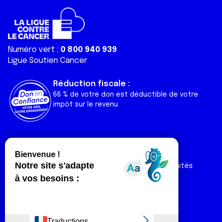
Numéro vert :
0 800 940 939
Ligue Soutien Cancer
Réduction fiscale :
66 % de votre don est déductible de votre
impôt sur le revenu
Liens utiles
Espaces
Nos actualités
Forum
Nos publications
Espace Ligue & comités
Contact
Espace chercheur
Devenir partenaire
Espace presse
Magazine Vivre
Intranet