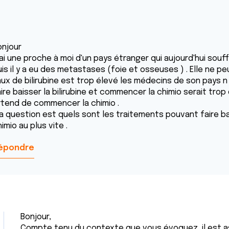
onjour
 ai une proche à moi d'un pays étranger qui aujourd'hui souf
uis il y a eu des metastases (foie et osseuses ) . Elle ne 
aux de bilirubine est trop élevé les médecins de son pays n
ire baisser la bilirubine et commencer la chimio serait trop
ttend de commencer la chimio .
a question est quels sont les traitements pouvant faire ba
imio au plus vite .
épondre
Bonjour,
Compte tenu du contexte que vous évoquez, il est a