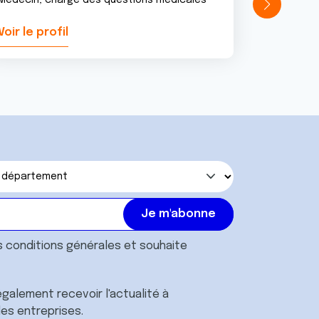
Médecin, chargé des questions médicales
Voir le profil
Voir le pr
s
conditions générales
et souhaite
galement recevoir l'actualité à
des entreprises.