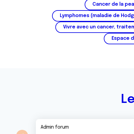
Cancer de la pe
t
e
Lymphomes (maladie de Hodg
m
Vivre avec un cancer, traite
e
n
Espace d
t
Le
Admin forum