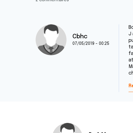
2 commentaires
B
J
Cbhc
p
07/05/2019 - 00:25
t
fa
a
M
ch
R