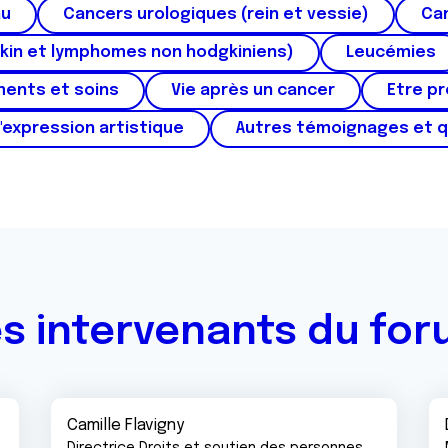
au
Cancers urologiques (rein et vessie)
Can
kin et lymphomes non hodgkiniens)
Leucémies
ments et soins
Vie après un cancer
Etre p
'expression artistique
Autres témoignages et 
s intervenants du fo
Camille Flavigny