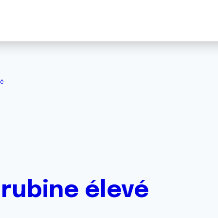
vé
irubine élevé