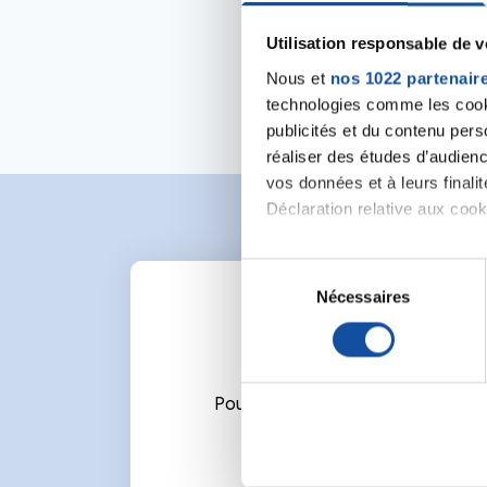
Utilisation responsable de 
Nous et
nos 1022 partenair
technologies comme les cooki
publicités et du contenu per
réaliser des études d’audienc
vos données et à leurs final
Déclaration relative aux cooki
Si vous le permettez, nous a
S
Collecter des informa
Nécessaires
é
Identifier votre appar
l
digitales).
e
Pour en savoir plus sur le tr
c
Détails »
. Vous pouvez modifi
t
Pour écrire un commentaire ou l
i
Les cookies nous permettent d
o
sociaux et d'analyser notre t
n