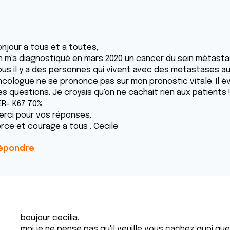
onjour a tous et a toutes,
n m'a diagnostiqué en mars 2020 un cancer du sein métastas
ous il y a des personnes qui vivent avec des metastases au
ncologue ne se prononce pas sur mon pronostic vitale. Il év
es questions. Je croyais qu'on ne cachait rien aux patient
ER- K67 70%
erci pour vos réponses.
orce et courage a tous . Cecile
épondre
boujour cecilia,
moi je ne pense pas qu'il veuille vous cachez quoi que