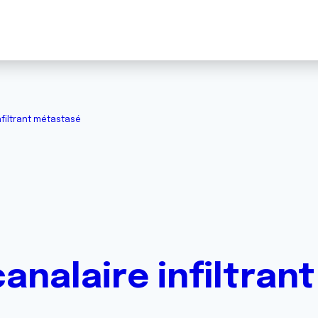
nfiltrant métastasé
analaire infiltra