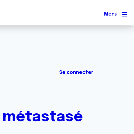
Men
Se connecter
nt métastasé