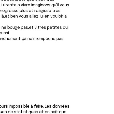
ui reste a vivre,imaginons qu'il vous
 progresse plus et réagisse très
à,et ben vous allez lui en vouloir a
et ne bouge pas,et 3 très petites qui
aussi.
franchement çà ne m'empêche pas
jours impossible à faire. Les données
ues de statistiques et on sait que