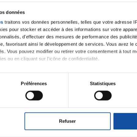
vos données
es
traitons vos données personnelles, telles que votre adresse IP,
es pour stocker et accéder à des informations sur votre appareil
sonnalisés, d'effectuer des mesures de performance des publicité
e, favorisant ainsi le développement de services. Vous avez le ch
ités. Vous pouvez modifier ou retirer votre consentement à tout 
es ou en cliquant sur l'icône de confidentialité.
imerions également :
tions sur votre localisation géographique qui peuvent être précis
Préférences
Statistiques
eil en l'analysant activement pour en relever les caractéristique
Ecrire un commentair
aitement de vos données personnelles et définir vos préférences
er ou retirer votre consentement à tout moment à partir de la dé
ancer une nouvelle discussion vous aurez besoin de vous 
Refuser
e personnaliser le contenu et les annonces, d'offrir des fonctio
Se connecter
Créer un nouveau compte
rafic. Nous partageons également des informations sur l'utilisati