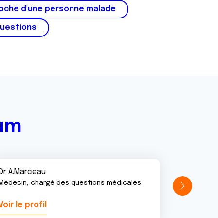
roche d'une personne malade
questions
rum
Dr A.Marceau
Médecin, chargé des questions médicales
Voir le profil
Voir le pr