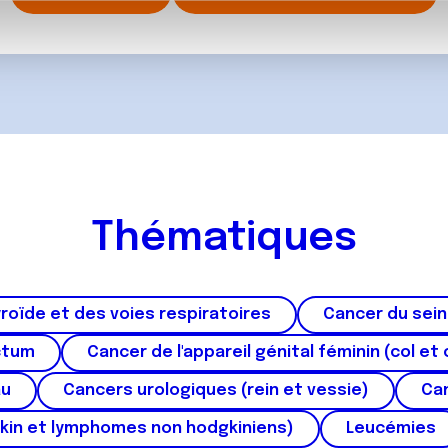
, de publicité et d'analyse, qui peuvent combiner celles-ci avec
ils ont collectées lors de votre utilisation de leurs services.
Thématiques
roïde et des voies respiratoires
Cancer du sein
ctum
Cancer de l'appareil génital féminin (col et 
au
Cancers urologiques (rein et vessie)
Can
kin et lymphomes non hodgkiniens)
Leucémies