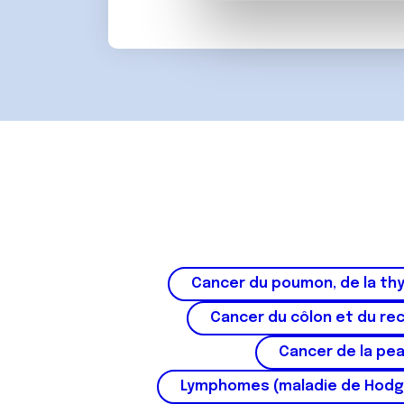
partenaires de médias sociaux
d
vous leur avez fournies ou qu'
u
c
o
n
s
e
n
t
e
m
e
n
Cancer du poumon, de la thy
t
Cancer du côlon et du re
Cancer de la pe
Lymphomes (maladie de Hodg