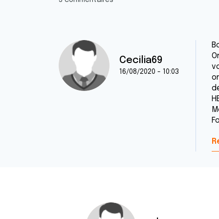
3 commentaires
B
O
Cecilia69
v
16/08/2020 - 10:03
o
d
H
M
F
R