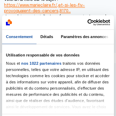
https://www.marieclaire.fr/,et-si-les-fiv-
provoquaient-des-cancers,8170…
Je voulais savoir si d'autres femmes avaient connu le
même parcours que moi ?
Merci pour votre aide.
Consentement
Détails
Paramètres des annonces
Répondre
Utilisation responsable de vos données
Nous et
nos 1022 partenaires
traitons vos données
personnelles, telles que votre adresse IP, en utilisant des
technologies comme les cookies pour stocker et accéder
à des informations sur votre appareil, afin de diffuser des
publicités et du contenu personnalisés, d'effectuer des
mesures de performance des publicités et du contenu,
Les intervenants du
ainsi que de réaliser des études d’audience, favorisant
ainsi le développement de services. Vous avez le choix
forum
quant à l'utilisation de vos données et à leurs finalités.