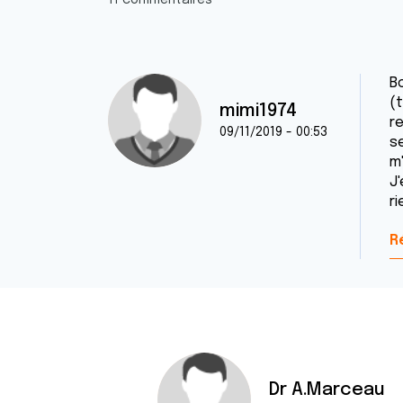
11 commentaires
B
(t
mimi1974
r
09/11/2019 - 00:53
se
m
J'
r
R
Dr A.Marceau