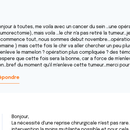
onjour à toutes, me voila avec un cancer du sein ...une opé
umorectomie), mais voila ...le chir n'a pas retiré la tumeur...je
ecommence tout, nous sommes debut novembre....opératio
maine ) mais cette fois le chir va aller chercher un peu plus 
'enleve le mamelon ? opération plus compliquée ? des té
espere que cette fois sera la bonne, car a force de m'enleve
ien...bref du moment qu'il m'enleve cette tumeur...merci po
épondre
Bonjour,
La nécessité d'une reprise chirurgicale n'est pas rare.
intervention la moins mutilante possible et pour cela,