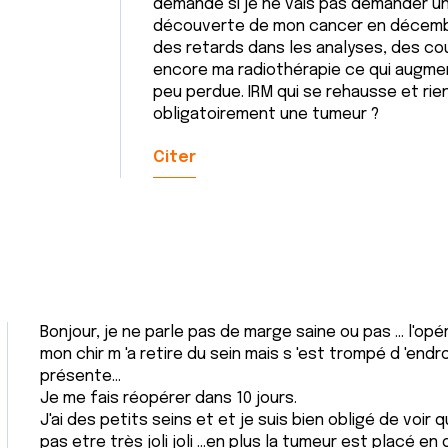
demande si je ne vais pas demander un 
découverte de mon cancer en décembre 
des retards dans les analyses, des co
encore ma radiothérapie ce qui augmen
peu perdue. IRM qui se rehausse et rien
obligatoirement une tumeur ?
Citer
Bonjour, je ne parle pas de marge saine ou pas ... l'opé
mon chir m 'a retire du sein mais s 'est trompé d 'endro
présente...
Je me fais réopérer dans 10 jours.
J'ai des petits seins et et je suis bien obligé de voir 
pas etre très joli joli ...en plus la tumeur est placé en de