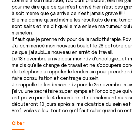
Comme à son habitude, toujours pressée, elle me gar
pour me dire que ce qui m'est arrivé hier n'est pas grav
à soit même que ça arrive ce n'est jamais grave !!!!!
Elle me donne quand même les résultats de ma tumore
sont sains et me dit qu'elle m'a enlevé ma tumeur qui s
mamelon.
Il faut que je prenne rdv pour de la radiothérapie. Rdv
J'ai commencé mon nouveau boulot le 28 octobre pend
ce que j'ai subi....a nouveau en arrêt de travail.
Le 18 novembre arrive pour mon rdv d'oncologie....et
me dis qu'elle change de travail et ne s'occupera do
de téléphone à rappeler le lendemain pour prendre r
faire consultation et centrage du sein.
Je rappelle le lendemain, rdv pour le 25 novembre mais 
j'ai vu une secrétaire super sympa et l'oncologue qui 
est prévu pour le 4 décembre et normalement mes s
débuteront 10 jours après si ma cicatrice du sein est 
Bref, voilà voilou, tout ce qu'il faut subir quand on es
Citer