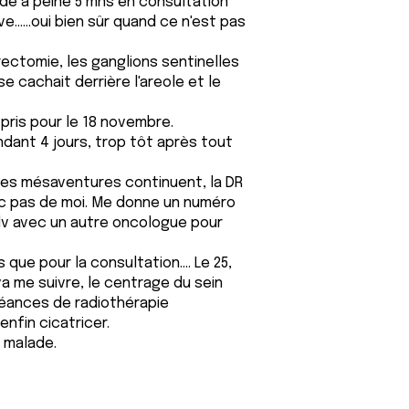
de à peine 5 mns en consultation
e......oui bien sûr quand ce n'est pas
ctomie, les ganglions sentinelles
e cachait derrière l'areole et le
 pris pour le 18 novembre.
ant 4 jours, trop tôt après tout
 mes mésaventures continuent, la DR
nc pas de moi. Me donne un numéro
dv avec un autre oncologue pour
que pour la consultation.... Le 25,
va me suivre, le centrage du sein
éances de radiothérapie
enfin cicatricer.
t malade.