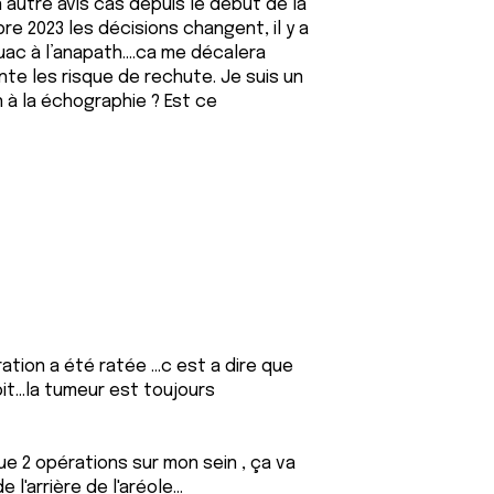
autre avis cas depuis le début de la
2023 les décisions changent, il y a
uac à l’anapath….ca me décalera
te les risque de rechute. Je suis un
 à la échographie ? Est ce
ration a été ratée ...c est a dire que
it...la tumeur est toujours
que 2 opérations sur mon sein , ça va
 l'arrière de l'aréole...