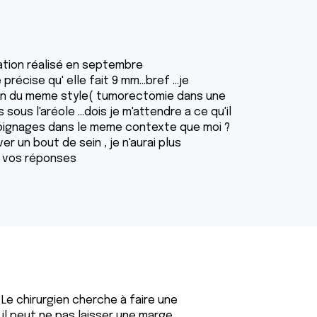
ration réalisé en septembre
 précise qu' elle fait 9 mm...bref ...je
n du meme style( tumorectomie dans une
sous l'aréole ...dois je m'attendre a ce qu'il
moignages dans le meme contexte que moi ?
r un bout de sein , je n'aurai plus
ur vos réponses
 Le chirurgien cherche à faire une
 il peut ne pas laisser une marge