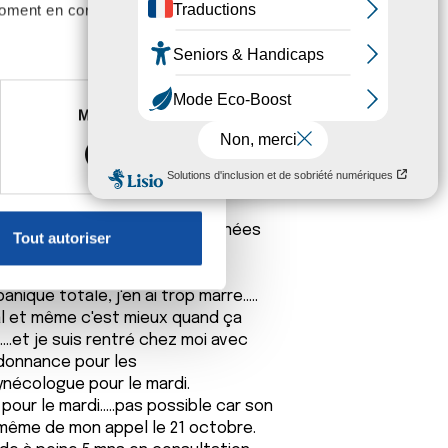
moment en consultant la
e le 13 septembre car jusqu'à
s vas y fonce, tu as étais opéré, les
es à plusieurs mètres près
Marketing
ne le 23 septembre ....bref
s spécifiques (empreintes
once que les résultats de la
 car cancer in situ...... Mon monde
, reportez-vous à la
section «
e une tumorectomie, la veille, j'ai eu
 retiré l'areole et le mamelon.
claration sur les cookies.
is en arrêt de travail, les journées
Tout autoriser
nnalités relatives aux médias
on de notre site avec nos
ique totale, j'en ai trop marre.....
 d'autres informations que
mal et même c'est mieux quand ça
...et je suis rentré chez moi avec
rdonnance pour les
ynécologue pour le mardi.
pour le mardi.....pas possible car son
 même de mon appel le 21 octobre.