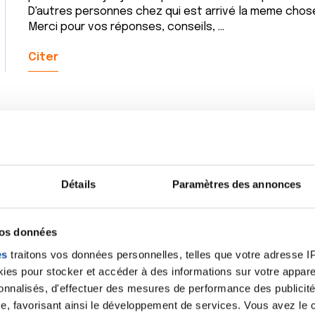
D'autres personnes chez qui est arrivé la meme chose 
Merci pour vos réponses, conseils, ...
Citer
Bonjour,
Suite à un écoulement sanglant du mamelon en avril, j'
(écho, mammo.....), tout les examens pratiqués n'ont 
Détails
Paramètres des annonces
kystes. Début juillet, l'écoulement persistant ma gy
galactographie.
Le rdv est prévu pour le 2 septembre, la personne e
vos données
jour là, n'a pas était fichu de le faire, personne très
es
traitons vos données personnelles, telles que votre adresse IP,
dans 6 mois, qu'un écoulement mamelonaire n'est pas 
es pour stocker et accéder à des informations sur votre appareil
ma vie avec çà (j'ai 39 ans) et que ce n'est pas la pe
sonnalisés, d'effectuer des mesures de performance des publicité
lendemain.
e, favorisant ainsi le développement de services. Vous avez le ch
Je me rends quand même à mon rdv de gynécologie le 