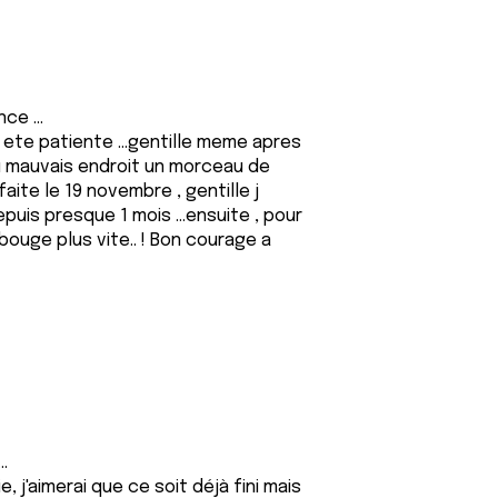
ce ...
rt ete patiente ...gentille meme apres
au mauvais endroit un morceau de
faite le 19 novembre , gentille j
uis presque 1 mois ...ensuite , pour
ça bouge plus vite.. ! Bon courage a
.
j'aimerai que ce soit déjà fini mais