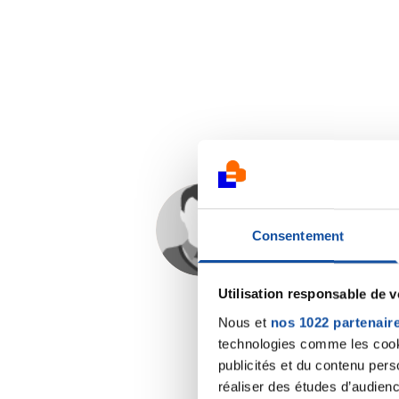
CHRISTELLE S
Consentement
29/11/2019 - 18:18
Utilisation responsable de 
Nous et
nos 1022 partenair
technologies comme les cooki
publicités et du contenu per
réaliser des études d’audienc