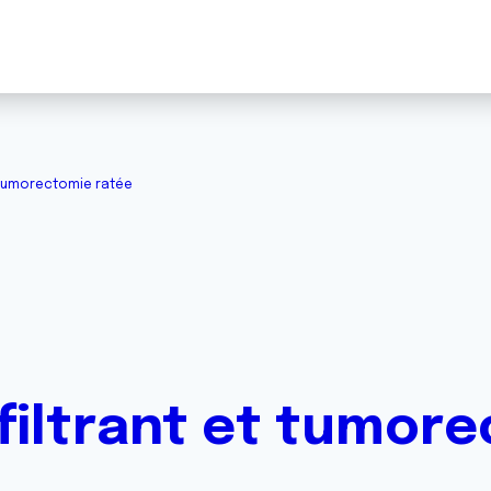
 tumorectomie ratée
filtrant et tumor