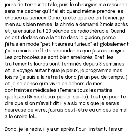
jours de terreur totale, puis le chirurgien m'a rassurée
t
publicité et d'analyse, qui peuvent combiner celles-ci
sans me cacher qu'il fallait quand même prendre les
avec d'autres informations que vous leur avez fournies
choses au sérieux. Donc j'ai été opérée en février, je
ou qu'ils ont collectées lors de votre utilisation de leurs
m'en suis bien remise, la chimio a démarré 2 mois après
services.
et j'ai ensuite fait 20 séance de radiothérapie. Quand
on est dedans on a la tête dans le guidon, perso
j'étais en mode "petit taureau furieux" et globalement
j'ai eu moins d'effets secondaires que j'aurais imaginé.
Les protocoles se sont bien améliorés. Bref, les
traitements lourds sont terminés depuis 3 semaines
et je voyage autant que je peux, je programme mes
loisirs (je suis à la retraite donc j'ai un peu de temps...)
et je ne pense qu'à vivre en dehors de mes
contraintes médicales (Femara tous les matins,
quelques RV médicaux par-ci, par-là). Tout ça pour te
dire que si on m'avait dit il y a six mois que je serais
heureuse de vivre, j'aurais peut-être eu un peu de mal
à le croire lol...
Donc, je le redis, il y a un après. Pour l'instant, fais un