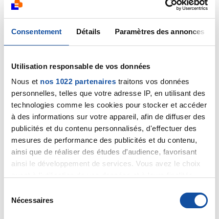
Consentement
Détails
Paramètres des annonces
Merci Dr Marceau.
et merci Lisebeth, ton témoignage me donne un peu
Utilisation responsable de vos données
plus d'informations.
Nous et
nos 1022 partenaires
traitons vos données
personnelles, telles que votre adresse IP, en utilisant des
Ma tumeur étant agressive, sbr 3 avec pas mal de
mitoses... Peut être que c'est à cause de ça!
technologies comme les cookies pour stocker et accéder
à des informations sur votre appareil, afin de diffuser des
As tu déjà commencé ?
publicités et du contenu personnalisés, d'effectuer des
mesures de performance des publicités et du contenu,
J'espère que tout ira bien pour toi!
ainsi que de réaliser des études d’audience, favorisant
ainsi le développement de services. Vous avez le choix
Bon courage à tous !!
quant à l'utilisation de vos données et à leurs finalités.
Vous pouvez modifier ou retirer votre consentement à
S
tout moment en consultant la Déclaration relative aux
Nécessaires
é
cookies ou en cliquant sur l'icône de confidentialité.
l