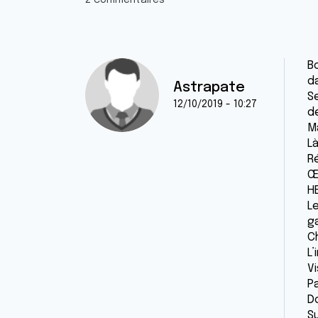
2 commentaires
B
d
Astrapate
S
12/10/2019 - 10:27
d
Ma
Là
R
Œ
H
L
g
Ch
L’
Vi
Pa
D
S