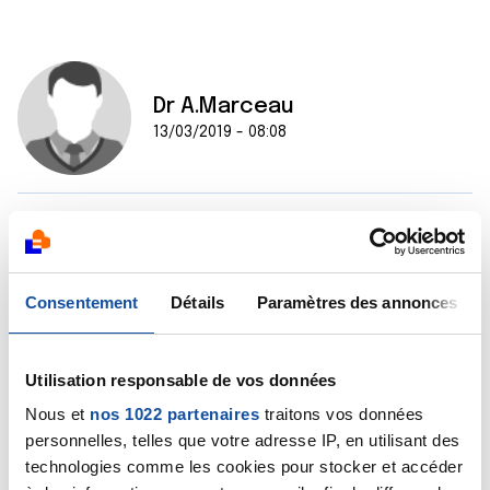
Dr A.Marceau
13/03/2019 - 08:08
Bonjour Thérèse,
L'appréhension de votre fille est bien compréhensible.
Pour l'aider, on peut envisager un soutien
Consentement
Détails
Paramètres des annonces
psychologique, apporté par un/une psycho-
oncologue. Et bien sûr, une technique de relaxation
peut être proposée si elle le souhaite, c'est à
discuter avec son oncologue qui vous conseillera en
Utilisation responsable de vos données
fonction des ressources disponibles.
Nous et
nos 1022 partenaires
traitons vos données
Bien cordialement
personnelles, telles que votre adresse IP, en utilisant des
Dr A.Marceau
technologies comme les cookies pour stocker et accéder