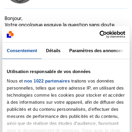
Bonjour,
Votre oncologue esquive la question sans doute
parce qu'il n'a pas de réponse précise à vous donner !
Et c'est vrai qu'il n'existe pas de données précises
permettant de répondre à votre question.
Consentement
Détails
Paramètres des annonces
Votre dermatologue aura peut-être un avis.
Bien cordialement
Dr A.Marceau
Utilisation responsable de vos données
Citer
Nous et
nos 1022 partenaires
traitons vos données
personnelles, telles que votre adresse IP, en utilisant des
technologies comme les cookies pour stocker et accéder
à des informations sur votre appareil, afin de diffuser des
publicités et du contenu personnalisés, d'effectuer des
mesures de performance des publicités et du contenu,
Estefania
ainsi que de réaliser des études d’audience, favorisant
24/09/2021 - 15:58
ainsi le développement de services. Vous avez le choix