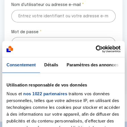
Nom d'utilisateur ou adresse e-mail
Mot de passe
Tous les champs marqués d'un astérisque (
*
) sont
Consentement
Détails
Paramètres des annonces
obligatoires.
Utilisation responsable de vos données
Nous et
nos 1022 partenaires
traitons vos données
personnelles, telles que votre adresse IP, en utilisant des
Mot de passe oublié ?
technologies comme les cookies pour stocker et accéder
à des informations sur votre appareil, afin de diffuser des
publicités et du contenu personnalisés, d'effectuer des