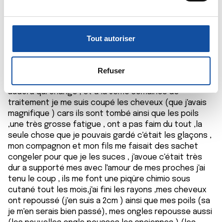
(empreintes digitales).
u
aude
c
Pour en savoir plus sur le traitement de vos données
26/08/2018 - 10:53
o
personnelles et définir vos préférences, reportez-vous à
Tout autoriser
n
la
section « Détails »
. Vous pouvez modifier ou retirer
s
votre consentement à tout moment à partir de la
e
déclaration sur les cookies.
les effets secondaires je les et pris comme les
Refuser
premiers mois de grossesse , nosé vomissement,
n
audora qui change , et a la 3eme semaines de
t
Les cookies nous permettent de personnaliser le contenu
traitement je me suis coupé les cheveux (que j'avais
e
et les annonces, d'offrir des fonctionnalités relatives aux
magnifique ) cars ils sont tombé ainsi que les poils
m
médias sociaux et d'analyser notre trafic. Nous
,une très grosse fatigue , ont a pas faim du tout ,la
e
partageons également des informations sur l'utilisation de
seule chose que je pouvais gardé c'était les glaçons ,
n
notre site avec nos partenaires de médias sociaux, de
mon compagnon et mon fils me faisait des sachet
t
publicité et d'analyse, qui peuvent combiner celles-ci
congeler pour que je les suces , j'avoue c'était très
avec d'autres informations que vous leur avez fournies
dur a supporté mes avec l'amour de mes proches j'ai
ou qu'ils ont collectées lors de votre utilisation de leurs
tenu le coup , ils me font une piqûre chimio sous
services.
cutané tout les mois,j'ai fini les rayons ,mes cheveux
ont repoussé (j'en suis a 2cm ) ainsi que mes poils (sa
je m'en serais bien passé), mes ongles repousse aussi