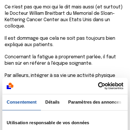
Ce n'est pas que moi qui le dit mais aussi (et surtout)
le Docteur William Breitbart du Memorial de Sloan-
Kettering Cancer Center aux Etats Unis dans un
colloque.
Il est dommage que cela ne soit pas toujours bien
expliqué aux patients.
Concernant la fatigue à proprement parlée, il faut
bien sûr en référer à l'équipe soignante.
Par ailleurs, intégrer à sa vie une activité physique
adaptée aide à se sentir mieux. Il ne s'agit pas de faire
le marathon, mais d'essayer de faire un sport
"modéré".
Aussi paradoxal que cela puisse paraître, cela aide à
Consentement
Détails
Paramètres des annonces
être moins fatigué.
D'ailleurs, l'hôpital Saint Louis à Paris a une politique
Utilisation responsable de vos données
d'incitation aux sports pour les personnes malades du