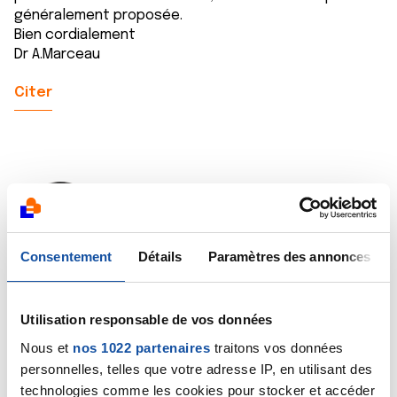
généralement proposée.
Bien cordialement
Dr A.Marceau
Citer
Athéna
03/04/2019 - 08:15
Consentement
Détails
Paramètres des annonces
Bonjour
Utilisation responsable de vos données
Autre question, j’ai donc un cancer lobulaire infiltrant
Nous et
nos 1022 partenaires
traitons vos données
à droite et 2 mois plus tard on me diagnostique un
personnelles, telles que votre adresse IP, en utilisant des
cancer canalaire infiltrant à gauche. Une
technologies comme les cookies pour stocker et accéder