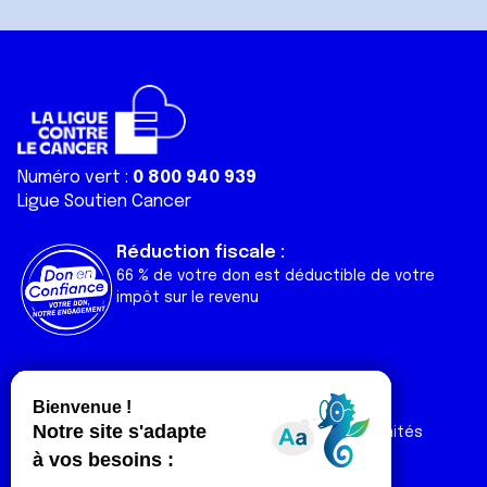
Numéro vert :
0 800 940 939
Ligue Soutien Cancer
Réduction fiscale :
66 % de votre don est déductible de votre
impôt sur le revenu
Liens utiles
Espaces
Nos actualités
Forum
Nos publications
Espace Ligue & comités
Contact
Espace chercheur
Devenir partenaire
Espace presse