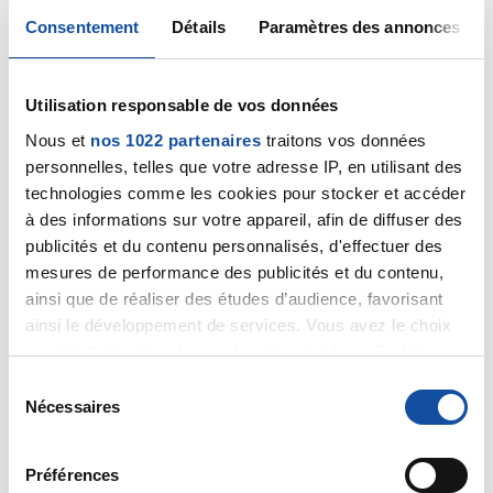
Consentement
Détails
Paramètres des annonces
JamesR
28/12/2018 - 03:09
Utilisation responsable de vos données
Nous et
nos 1022 partenaires
traitons vos données
personnelles, telles que votre adresse IP, en utilisant des
technologies comme les cookies pour stocker et accéder
Franchement,
à des informations sur votre appareil, afin de diffuser des
Je crains bien que tout cela soit totalement inutile.
Je connais une personne qui prenait des
publicités et du contenu personnalisés, d'effectuer des
compléments alimentaire et cellules souches (algues
mesures de performance des publicités et du contenu,
etc...) Depuis une dizaine d'années.
ainsi que de réaliser des études d’audience, favorisant
Et pourtant ça ne l'a pas empêche de développer un
ainsi le développement de services. Vous avez le choix
cancer.
quant à l'utilisation de vos données et à leurs finalités.
Le curcuma pareil
Vous pouvez modifier ou retirer votre consentement à
S
Cest très dur...
tout moment en consultant la Déclaration relative aux
Nécessaires
é
cookies ou en cliquant sur l'icône de confidentialité.
Citer
l
e
Préférences
Si vous le permettez, nous aimerions également :
c