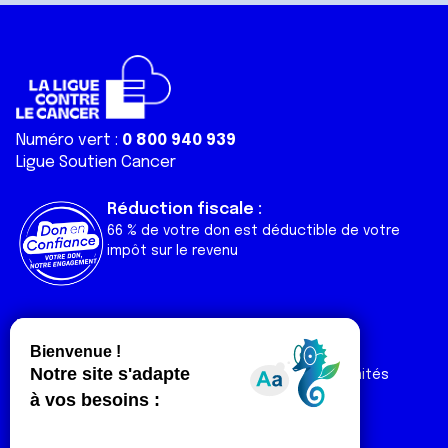
Numéro vert :
0 800 940 939
Ligue Soutien Cancer
Réduction fiscale :
66 % de votre don est déductible de votre
impôt sur le revenu
Liens utiles
Espaces
Nos actualités
Forum
Nos publications
Espace Ligue & comités
Contact
Espace chercheur
Devenir partenaire
Espace presse
Magazine Vivre
Intranet