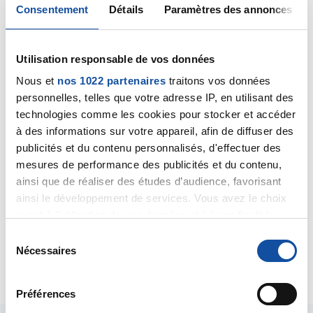
Consentement
Détails
Paramètres des annonces
Bonjour Muriel,
Le protocole FEC 100 s'accompagne en effet,
Utilisation responsable de vos données
fréquemment, d'effets secondaires divers et plus ou
moins variés dans leur intensité. En conséquence,
Nous et
nos 1022 partenaires
traitons vos données
vous devriez recevoir sur ce forum des témoignages
personnelles, telles que votre adresse IP, en utilisant des
ayant été confrontés à ces effets secondaires,
technologies comme les cookies pour stocker et accéder
sachant qu'ils s'expriment souvent de façon très
à des informations sur votre appareil, afin de diffuser des
différente d'une personne à une autre.
publicités et du contenu personnalisés, d'effectuer des
Quant à savoir ce qui va vous être proposé
mesures de performance des publicités et du contenu,
maintenant, pour tenir compte de votre sensibilité au
ainsi que de réaliser des études d’audience, favorisant
5FU, seul l'oncologue qui vous suit peut vous le dire
ainsi le développement de services. Vous avez le choix
précisément.
quant à l'utilisation de vos données et à leurs finalités.
Bien cordialement
Dr A.Marceau
Vous pouvez modifier ou retirer votre consentement à
S
tout moment en consultant la Déclaration relative aux
Nécessaires
é
Citer
cookies ou en cliquant sur l'icône de confidentialité.
l
e
Préférences
Si vous le permettez, nous aimerions également :
c