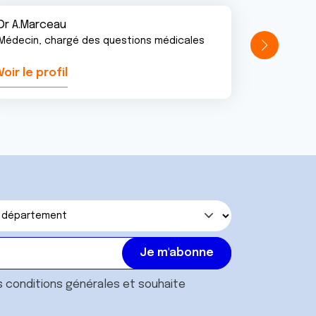
Dr A.Marceau
Médecin, chargé des questions médicales
Voir le profil
Voir le pr
s
conditions générales
et souhaite