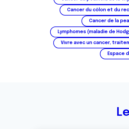
e
n
Cancer du côlon et du re
t
Cancer de la pe
e
m
Lymphomes (maladie de Hodg
e
n
Vivre avec un cancer, traite
t
Espace d
Le