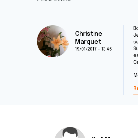
2 commentaires
Bo
Christine
J
Marquet
s
Su
19/01/2017 - 13:46
e
Ca
M
R