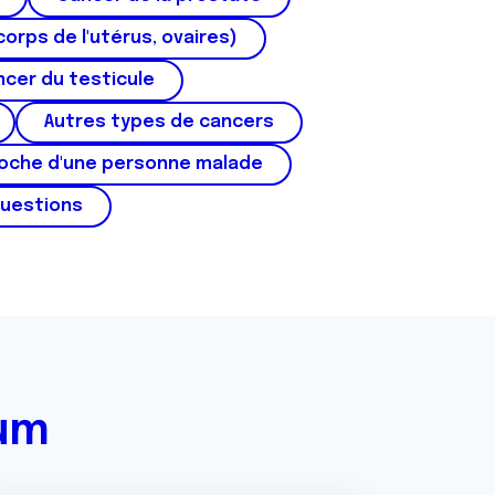
corps de l'utérus, ovaires)
cer du testicule
Autres types de cancers
roche d'une personne malade
questions
rum