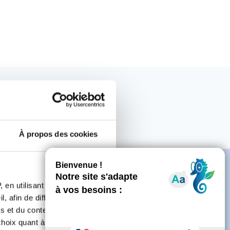
À propos des cookies
 en utilisant des
, afin de diffuser des
s et du contenu, ainsi que de
e
oix quant à l'utilisation de