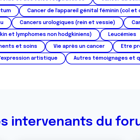
ctum
Cancer de l'appareil génital féminin (col et 
au
Cancers urologiques (rein et vessie)
Can
kin et lymphomes non hodgkiniens)
Leucémies
ments et soins
Vie après un cancer
Etre p
'expression artistique
Autres témoignages et 
s intervenants du fo