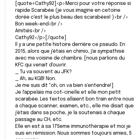
[quote=Cathy92]<p>Merci pour votre réponse si
rapide Scarabée (je vous imagine en cetoine
dorée c'est le plus beau des scarabées! )<br />
Bon week-end<br />
Amitiés<br />
Cathy92</p>[/quote]
Il y a une petite histoire derrière ce pseudo. En
2015, alors que j'étais en chimio, j'ai sympathisé
avec ma voisine de chambre. [nous parlions du
KFC qui venait d'ouvrir.
_ Tu va souvent au JFK?
_ Ah, au KGB! Non.
Je me suis dit "oh, on va bien s'entendre!]
Je l'appelais ma cot-cinelle et elle mon petit
scarabée. Les textos allaient bon train entre nous
à chaque scanner, examen, etc., elle me disait que
j'étais dans sa poche, je la soutenais à chaque
passage au CH, etc.
Elle en est à sa 175eme immunothérapie et moi je
suis en rémission. Nous sommes toujours amies, 5