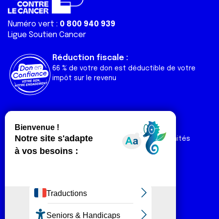
Numéro vert :
0 800 940 939
Ligue Soutien Cancer
Réduction fiscale :
66 % de votre don est déductible de votre
impôt sur le revenu
Liens utiles
Espaces
Nos actualités
Forum
Nos publications
Espace Ligue & comités
Contact
Espace chercheur
Devenir partenaire
Espace presse
Magazine Vivre
Intranet
Réseaux sociaux