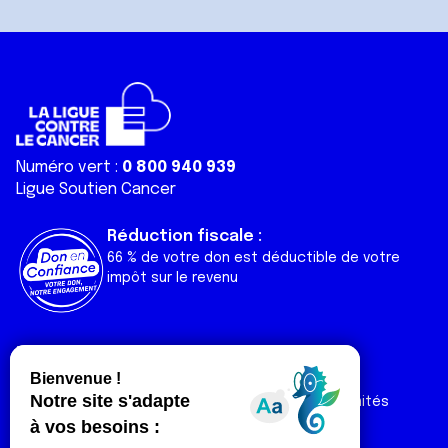
Numéro vert :
0 800 940 939
Ligue Soutien Cancer
Réduction fiscale :
66 % de votre don est déductible de votre
impôt sur le revenu
Liens utiles
Espaces
Nos actualités
Forum
Nos publications
Espace Ligue & comités
Contact
Espace chercheur