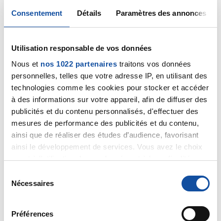
Consentement
Détails
Paramètres des annonces
21/06/2022
Commentaire
de la discussion
Mastectomie et
reconstruction immédiate sans conservation
Utilisation responsable de vos données
PAM
Nous et
nos 1022 partenaires
traitons vos données
personnelles, telles que votre adresse IP, en utilisant des
21/06/2022
technologies comme les cookies pour stocker et accéder
Création de la discussion
Hello
à des informations sur votre appareil, afin de diffuser des
publicités et du contenu personnalisés, d'effectuer des
15/04/2022
mesures de performance des publicités et du contenu,
Commentaire
de la discussion
Message spécial à
ainsi que de réaliser des études d’audience, favorisant
Marine
ainsi le développement de services. Vous avez le choix
quant à l'utilisation de vos données et à leurs finalités.
08/04/2022
Vous pouvez modifier ou retirer votre consentement à
S
Création de la discussion
Message spécial à
tout moment en consultant la Déclaration relative aux
Nécessaires
é
Marine
cookies ou en cliquant sur l'icône de confidentialité.
l
e
08/04/2022
Préférences
Si vous le permettez, nous aimerions également :
Commentaire
de la discussion
1 an après
c