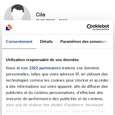
Cile
13/05/2020 - 12:50
Consentement
Détails
Paramètres des annonces
merci pour vos encouragements.je ne demande qu'à
vous croire mais j'ai une peau si fine et fragile..merci
beaucoup en tous les cas...bonne journée...
Utilisation responsable de vos données
Citer
Nous et
nos 1022 partenaires
traitons vos données
personnelles, telles que votre adresse IP, en utilisant des
technologies comme les cookies pour stocker et accéder
à des informations sur votre appareil, afin de diffuser des
publicités et du contenu personnalisés, d'effectuer des
mesures de performance des publicités et du contenu,
Sonia56
ainsi que de réaliser des études d’audience, favorisant
11/06/2020 - 16:38
ainsi le développement de services. Vous avez le choix