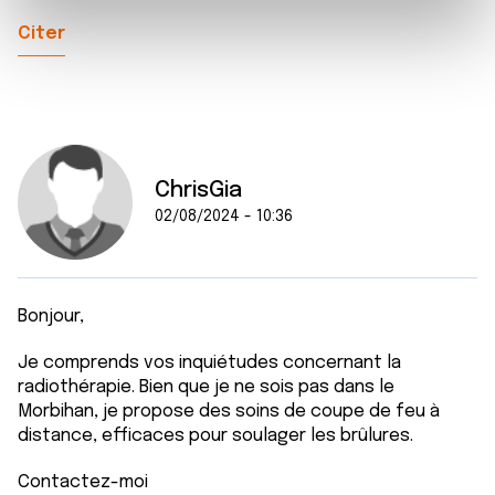
e
et les annonces, d'offrir des fonctionnalités relatives aux
Citer
m
médias sociaux et d'analyser notre trafic. Nous
e
partageons également des informations sur l'utilisation de
n
notre site avec nos partenaires de médias sociaux, de
t
publicité et d'analyse, qui peuvent combiner celles-ci
avec d'autres informations que vous leur avez fournies
ou qu'ils ont collectées lors de votre utilisation de leurs
ChrisGia
services.
02/08/2024 - 10:36
Bonjour,
Je comprends vos inquiétudes concernant la
radiothérapie. Bien que je ne sois pas dans le
Morbihan, je propose des soins de coupe de feu à
distance, efficaces pour soulager les brûlures.
Contactez-moi