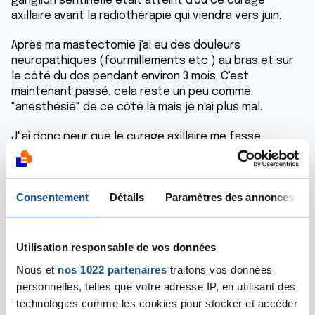
ganglion sentinelle était atteint d'où ce curage
axillaire avant la radiothérapie qui viendra vers juin.
Après ma mastectomie j'ai eu des douleurs
neuropathiques (fourmillements etc ) au bras et sur
le côté du dos pendant environ 3 mois. C'est
maintenant passé, cela reste un peu comme
"anesthésié" de ce côté là mais je n'ai plus mal.
J"ai donc peur que le curage axillaire me fasse
repartir à zéro côté douleurs...
Je voulais savoir si certaines d'entre vous ont déjà eu
un curage axillaire à distance de la mastectomie et
Consentement
Détails
Paramètres des annonces
comment cela s'était passé ?
Merci,
Utilisation responsable de vos données
Nous et
nos 1022 partenaires
traitons vos données
Bonne journée
personnelles, telles que votre adresse IP, en utilisant des
Répondre
technologies comme les cookies pour stocker et accéder