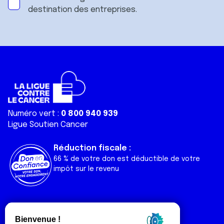
destination des entreprises.
Numéro vert :
0 800 940 939
Ligue Soutien Cancer
Réduction fiscale :
66 % de votre don est déductible de votre
impôt sur le revenu
Liens utiles
Espaces
Nos actualités
Forum