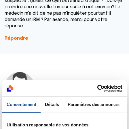
suspecte". Qu'est ce cystostéanécrotique ?". Dois-je
craindre une nouvelle tumeur suite à cet examen? Le
médecin m'a dit de ne pas m'inquiéter pourtant il
demande un IRM ? Par avance, merci pour votre
réponse.
Répondre
Dr A.Marceau
28/10/2019 - 17:39
Consentement
Détails
Paramètres des annonces
Bonjour,
La cytostéatonécrose est une lésion due à la
Utilisation responsable de vos données