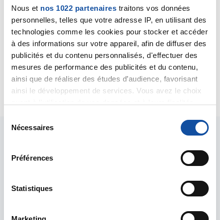
souffrance du tissu graisseux, notamment par
Nous et
nos 1022 partenaires
traitons vos données
ischémie (manque d'oxygène). C'est une lésion
personnelles, telles que votre adresse IP, en utilisant des
bénigne qui n'est pas rare après chirurgie mammaire.
technologies comme les cookies pour stocker et accéder
L'IRM va permettre de mieux voir cette image pour
à des informations sur votre appareil, afin de diffuser des
mieux la traiter si nécessaire.
Bien cordialement
publicités et du contenu personnalisés, d'effectuer des
Dr A.Marceau
mesures de performance des publicités et du contenu,
ainsi que de réaliser des études d’audience, favorisant
Citer
ainsi le développement de services. Vous avez le choix
quant à l'utilisation de vos données et à leurs finalités.
Vous pouvez modifier ou retirer votre consentement à
S
tout moment en consultant la Déclaration relative aux
Nécessaires
é
cookies ou en cliquant sur l'icône de confidentialité.
l
e
Préférences
Si vous le permettez, nous aimerions également :
c
Collecter des informations sur votre localisation
t
Les intervenants du
géographique qui peuvent être précises à plusieurs
i
Statistiques
mètres près
forum
o
Identifier votre appareil en l'analysant activement
n
Marketing