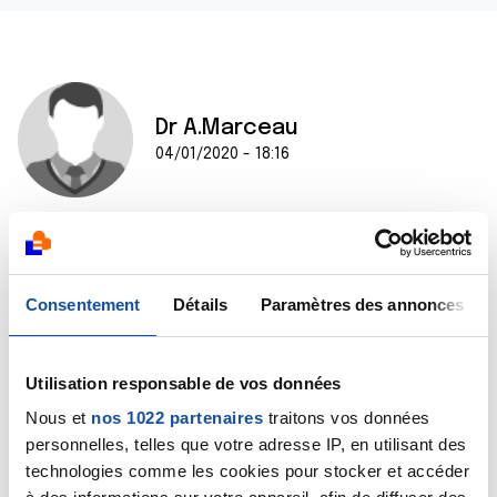
Dr A.Marceau
04/01/2020 - 18:16
Bonjour,
Non, les prothèses mammaires n'augmentent pas le
risque de développer un cancer du sein. Je vous invite
Consentement
Détails
Paramètres des annonces
à lire le très bon dossier que l'Institut national du
cancer consacre à ce sujet :
https://www.e-
cancer.fr/Comprendre-prevenir-depister/Reduire-
Utilisation responsable de vos données
les-risque…
Nous et
nos 1022 partenaires
traitons vos données
Bien cordialement
personnelles, telles que votre adresse IP, en utilisant des
Dr A.Marceau
technologies comme les cookies pour stocker et accéder