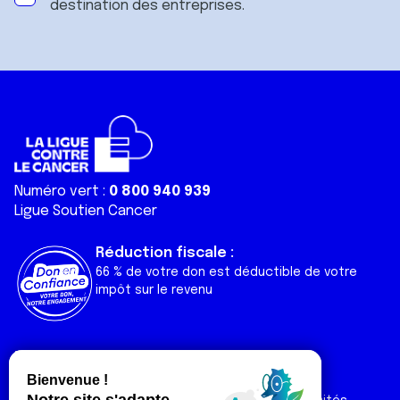
destination des entreprises.
Numéro vert :
0 800 940 939
Ligue Soutien Cancer
Réduction fiscale :
66 % de votre don est déductible de votre
impôt sur le revenu
Liens utiles
Espaces
Nos actualités
Forum