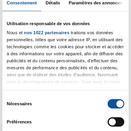
Consentement
Détails
Paramètres des annonces
03/06/2025 - 14:22
Utilisation responsable de vos données
Bonjour,
Nous et
nos 1022 partenaires
traitons vos données
personnelles, telles que votre adresse IP, en utilisant des
Des microcalcifications sont fréquemment trouvées
technologies comme les cookies pour stocker et accéder
dans un sein. Elles peuvent ou non accompagner un
à des informations sur votre appareil, afin de diffuser des
cancer. Dans votre cas, il semble s'agir de
publicités et du contenu personnalisés, d'effectuer des
microcacifications bénignes et il est effectivement
mesures de performance des publicités et du contenu,
pertinent de proposer un contrôle dans 6 mois.
ainsi que de réaliser des études d’audience, favorisant
ainsi le développement de services. Vous avez le choix
Cordialement
quant à l'utilisation de vos données et à leurs finalités.
Dr Marceau
Vous pouvez modifier ou retirer votre consentement à
S
tout moment en consultant la Déclaration relative aux
Nécessaires
é
Citer
cookies ou en cliquant sur l'icône de confidentialité.
l
e
Préférences
Si vous le permettez, nous aimerions également :
c