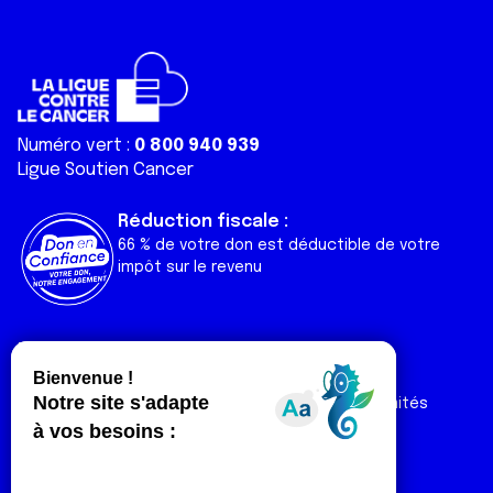
Numéro vert :
0 800 940 939
Ligue Soutien Cancer
Réduction fiscale :
66 % de votre don est déductible de votre
impôt sur le revenu
Liens utiles
Espaces
Nos actualités
Forum
Nos publications
Espace Ligue & comités
Contact
Espace chercheur
Devenir partenaire
Espace presse
Magazine Vivre
Intranet